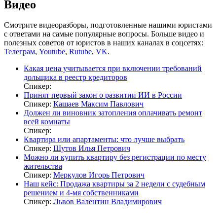
Видео
Смотрите видеоразборы, подготовленные нашими юристами
с ответами на самые популярные вопросы. Больше видео и
полезных советов от юристов в наших каналах в соцсетях:
Телеграм
,
Youtube
,
Rutube
,
VK
.
Какая цена учитывается при включении требований
дольщика в реестр кредиторов
Спикер:
Принят первый закон о развитии ИИ в России
Спикер:
Кашаев Максим Павлович
Должен ли виновник затопления оплачивать ремонт
всей комнаты
Спикер:
Квартира или апартаменты: что лучше выбрать
Спикер:
Шутов Илья Петрович
Можно ли купить квартиру без регистрации по месту
жительства
Спикер:
Меркулов Игорь Петрович
Наш кейс: Продажа квартиры за 2 недели с судебным
решением и 4-мя собственниками
Спикер:
Львов Валентин Владимирович