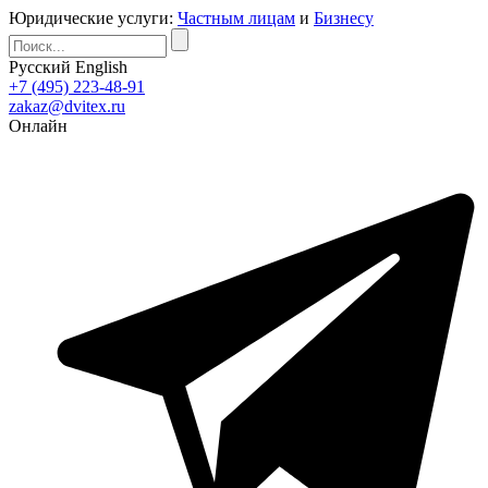
Юридические услуги:
Частным лицам
и
Бизнесу
Русский
English
+7 (495) 223-48-91
zakaz@dvitex.ru
Онлайн