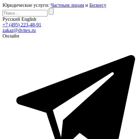
Юридические услуги:
Частным лицам
и
Бизнесу
Русский
English
+7 (495) 223-48-91
zakaz@dvitex.ru
Онлайн