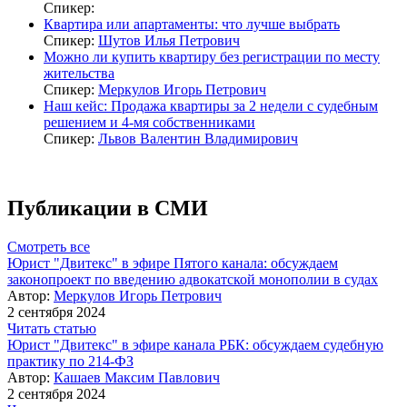
Спикер:
Квартира или апартаменты: что лучше выбрать
Спикер:
Шутов Илья Петрович
Можно ли купить квартиру без регистрации по месту
жительства
Спикер:
Меркулов Игорь Петрович
Наш кейс: Продажа квартиры за 2 недели с судебным
решением и 4-мя собственниками
Спикер:
Львов Валентин Владимирович
Публикации в СМИ
Смотреть все
Юрист "Двитекс" в эфире Пятого канала: обсуждаем
законопроект по введению адвокатской монополии в судах
Автор:
Меркулов Игорь Петрович
2 сентября 2024
Читать статью
Юрист "Двитекс" в эфире канала РБК: обсуждаем судебную
практику по 214-ФЗ
Автор:
Кашаев Максим Павлович
2 сентября 2024