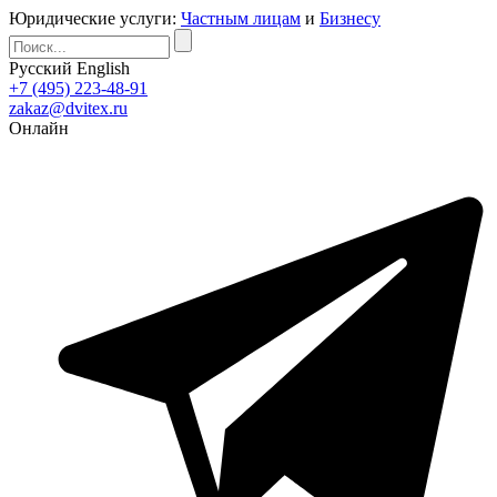
Юридические услуги:
Частным лицам
и
Бизнесу
Русский
English
+7 (495) 223-48-91
zakaz@dvitex.ru
Онлайн