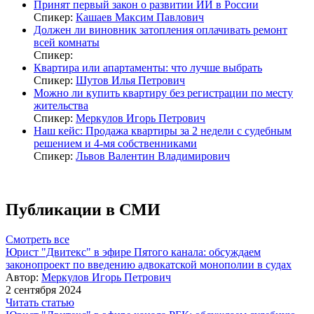
Принят первый закон о развитии ИИ в России
Спикер:
Кашаев Максим Павлович
Должен ли виновник затопления оплачивать ремонт
всей комнаты
Спикер:
Квартира или апартаменты: что лучше выбрать
Спикер:
Шутов Илья Петрович
Можно ли купить квартиру без регистрации по месту
жительства
Спикер:
Меркулов Игорь Петрович
Наш кейс: Продажа квартиры за 2 недели с судебным
решением и 4-мя собственниками
Спикер:
Львов Валентин Владимирович
Публикации в СМИ
Смотреть все
Юрист "Двитекс" в эфире Пятого канала: обсуждаем
законопроект по введению адвокатской монополии в судах
Автор:
Меркулов Игорь Петрович
2 сентября 2024
Читать статью