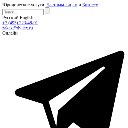
Юридические услуги:
Частным лицам
и
Бизнесу
Русский
English
+7 (495) 223-48-91
zakaz@dvitex.ru
Онлайн