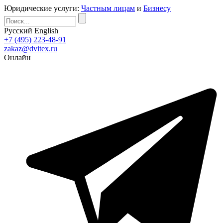
Юридические услуги:
Частным лицам
и
Бизнесу
Русский
English
+7 (495) 223-48-91
zakaz@dvitex.ru
Онлайн