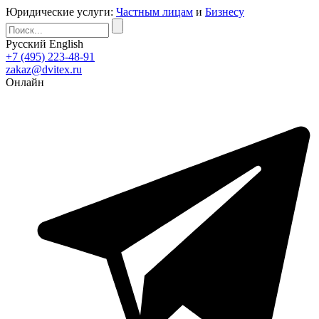
Юридические услуги:
Частным лицам
и
Бизнесу
Русский
English
+7 (495) 223-48-91
zakaz@dvitex.ru
Онлайн