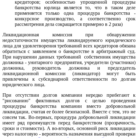
кредиторов; особенностью упрощенной процедуры
банкротства юрлица является то, что в таком деле
применяется только одна процедура банкротства -
конкурсное производство, а соответственно срок
рассмотрения дела сокращается примерно в 2 раза)
Ликвидационная комиссия при обнаружении
недостаточности имущества ликвидируемого юридического
лица для удовлетворения требований всех кредиторов обязана
обратиться с заявлением о банкротстве в арбитражный суд.
При нарушении данных требований собственник имущества
должника - унитарного предприятия, учредители (участники)
должника, руководитель должника и председатель
ликвидационной комиссии (ликвидатор) могут быть
привлечены к субсидиарной ответственности по долгам
юридического лица.
При отсутствии долгов компании нередко прибегают к
"рисованию" фиктивных долгов с целью проведения
процедуры банкротства компании вместо добровольной
ликвидации, считая ее более безопасной. Вместе с тем, это не
совсем так. Во-первых, процедура добровольной ликвидации
имеет ряд преимуществ перед банкротством (прозрачность,
сроки и стоимости). А во-вторых, основной риск ликвидации
через налоговую - вероятность назначения выездной проверки