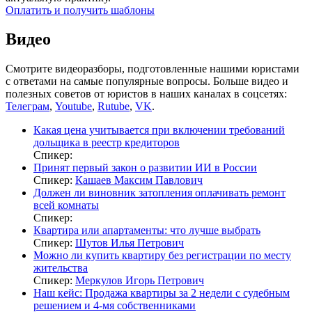
Оплатить и получить шаблоны
Видео
Смотрите видеоразборы, подготовленные нашими юристами
с ответами на самые популярные вопросы. Больше видео и
полезных советов от юристов в наших каналах в соцсетях:
Телеграм
,
Youtube
,
Rutube
,
VK
.
Какая цена учитывается при включении требований
дольщика в реестр кредиторов
Спикер:
Принят первый закон о развитии ИИ в России
Спикер:
Кашаев Максим Павлович
Должен ли виновник затопления оплачивать ремонт
всей комнаты
Спикер:
Квартира или апартаменты: что лучше выбрать
Спикер:
Шутов Илья Петрович
Можно ли купить квартиру без регистрации по месту
жительства
Спикер:
Меркулов Игорь Петрович
Наш кейс: Продажа квартиры за 2 недели с судебным
решением и 4-мя собственниками