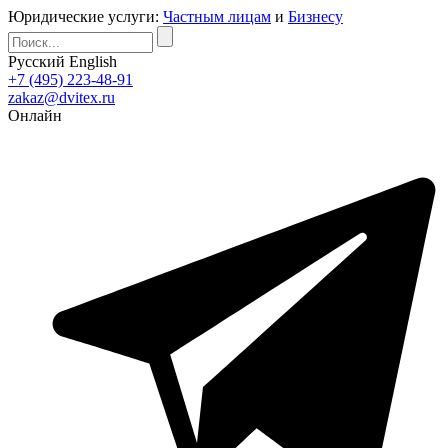
Юридические услуги:
Частным лицам
и
Бизнесу
Русский
English
+7 (495) 223-48-91
zakaz@dvitex.ru
Онлайн