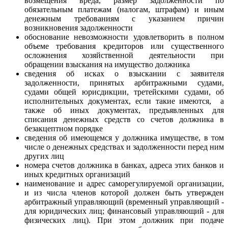
возмещения вреда, размер задолженности по
обязательным платежам (налогам, штрафам) и иным
денежным требованиям с указанием причин
возникновения задолженности
обоснование невозможности удовлетворить в полном
объеме требования кредиторов или существенного
осложнения хозяйственной деятельности при
обращении взыскания на имущество должника
сведения об исках о взыскании с заявителя
задолженности, принятых арбитражными судами,
судами общей юрисдикции, третейскими судами, об
исполнительных документах, если такие имеются, а
также об иных документах, предъявленных для
списания денежных средств со счетов должника в
безакцептном порядке
сведения об имеющемся у должника имуществе, в том
числе о денежных средствах и задолженности перед ним
других лиц
номера счетов должника в банках, адреса этих банков и
иных кредитных организаций
наименование и адрес саморегулируемой организации,
и из числа членов которой должен быть утвержден
арбитражный управляющий (временный управляющий -
для юридических лиц; финансовый управляющий - для
физических лиц). При этом должник при подаче