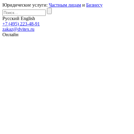
Юридические услуги:
Частным лицам
и
Бизнесу
Русский
English
+7 (495) 223-48-91
zakaz@dvitex.ru
Онлайн