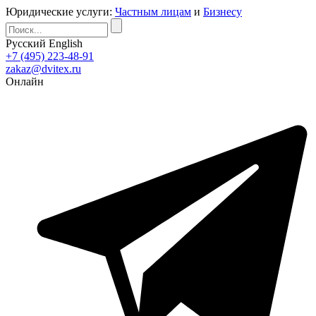
Юридические услуги:
Частным лицам
и
Бизнесу
Русский
English
+7 (495) 223-48-91
zakaz@dvitex.ru
Онлайн