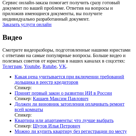
Сервис онлайн-заказа помогает получить сразу готовый
документ по вашей проблеме. Ответив на вопросы и
приложив имеющиеся документы, вы получите
индивидуально разработанный документ.
Заказать услуги онлайн
Видео
Смотрите видеоразборы, подготовленные нашими юристами
с ответами на самые популярные вопросы. Больше видео и
полезных советов от юристов в наших каналах в соцсетях:
Телеграм
,
Youtube
,
Rutube
,
VK
.
Какая цена учитывается при включении требований
дольщика в реестр кредиторов
Спикер:
Принят первый закон о развитии ИИ в России
Спикер:
Кашаев Максим Павлович
Должен ли виновник затопления оплачивать ремонт
всей комнаты
Спикер:
Квартира или апартаменты: что лучше выбрать
Спикер:
Шутов Илья Петрович
Можно ли купить квартиру без регистрации по месту