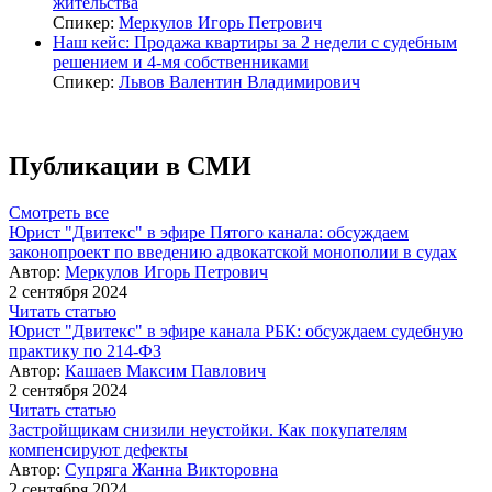
жительства
Спикер:
Меркулов Игорь Петрович
Наш кейс: Продажа квартиры за 2 недели с судебным
решением и 4-мя собственниками
Спикер:
Львов Валентин Владимирович
Публикации в СМИ
Смотреть все
Юрист "Двитекс" в эфире Пятого канала: обсуждаем
законопроект по введению адвокатской монополии в судах
Автор:
Меркулов Игорь Петрович
2 сентября 2024
Читать статью
Юрист "Двитекс" в эфире канала РБК: обсуждаем судебную
практику по 214-ФЗ
Автор:
Кашаев Максим Павлович
2 сентября 2024
Читать статью
Застройщикам снизили неустойки. Как покупателям
компенсируют дефекты
Автор:
Супряга Жанна Викторовна
2 сентября 2024