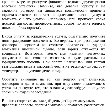
крайней мере не рискуете финансово (однако другие риски
все-таки остаются). Помните, что доверив юристу и не
заключив договор, вы лишаетесь возможности привлечь
юриста к ответственности за ненадлежащее оказание услуг и
взыскать с него убытки (например, при пропуске срока
исковой давности, процессуальных сроков по вине юриста,
иных ошибках юриста).
Внося оплату за юридические услуги, обязательно получите
подтверждающие документы. Во-первых, при расторжении
договора с юристом вы сможете обратиться в суд для
взыскания внесенной суммы, если юрист откажется их
возвращать. Во-вторых, только при наличии платежных
документов вы сможете взыскать в суде расходы на
юридическую помощь. При оплате наличными или картой
вам должны выдать кассовый чек, а не расписку директора/
менеджера о получении денег и т.д.
Обратите внимание на то, как ведется учет клиентов,
договоров и дел в компании: при отсутствии надлежащего
учета вы рискуете тем, что о вашем деле забудут, пропустят
сроки или судебное заседание.
В наших соцсетях мы каждый день разбираем актуальные
правовые вопросы, спорим с мифами и помогаем разбираться