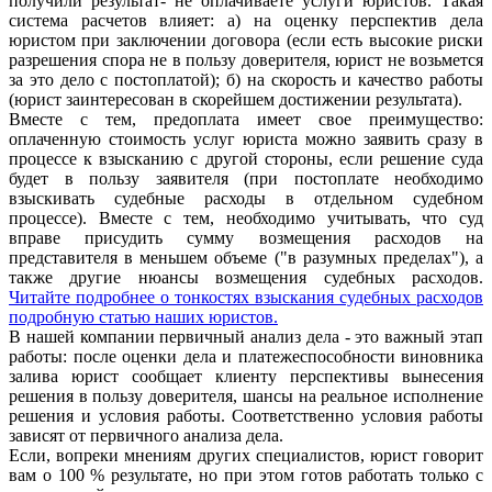
получили результат- не оплачиваете услуги юристов. Такая
система расчетов влияет: а) на оценку перспектив дела
юристом при заключении договора (если есть высокие риски
разрешения спора не в пользу доверителя, юрист не возьмется
за это дело с постоплатой); б) на скорость и качество работы
(юрист заинтересован в скорейшем достижении результата).
Вместе с тем, предоплата имеет свое преимущество:
оплаченную стоимость услуг юриста можно заявить сразу в
процессе к взысканию с другой стороны, если решение суда
будет в пользу заявителя (при постоплате необходимо
взыскивать судебные расходы в отдельном судебном
процессе). Вместе с тем, необходимо учитывать, что суд
вправе присудить сумму возмещения расходов на
представителя в меньшем объеме ("в разумных пределах"), а
также другие нюансы возмещения судебных расходов.
Читайте подробнее о тонкостях взыскания судебных расходов
подробную статью наших юристов.
В нашей компании первичный анализ дела - это важный этап
работы: после оценки дела и платежеспособности виновника
залива юрист сообщает клиенту перспективы вынесения
решения в пользу доверителя, шансы на реальное исполнение
решения и условия работы. Соответственно условия работы
зависят от первичного анализа дела.
Если, вопреки мнениям других специалистов, юрист говорит
вам о 100 % результате, но при этом готов работать только с