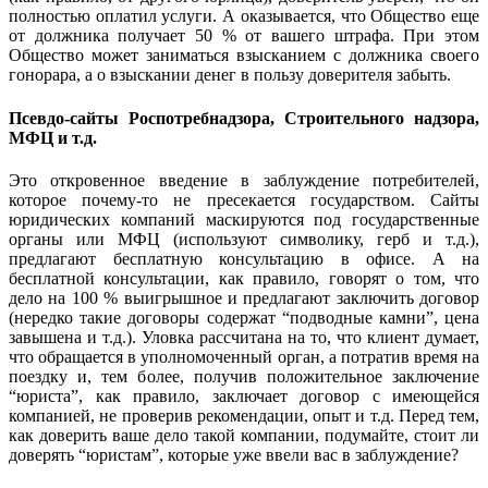
полностью оплатил услуги. А оказывается, что Общество еще
от должника получает 50 % от вашего штрафа. При этом
Общество может заниматься взысканием с должника своего
гонорара, а о взыскании денег в пользу доверителя забыть.
Псевдо-сайты Роспотребнадзора, Строительного надзора,
МФЦ и т.д.
Это откровенное введение в заблуждение потребителей,
которое почему-то не пресекается государством. Сайты
юридических компаний маскируются под государственные
органы или МФЦ (используют символику, герб и т.д.),
предлагают бесплатную консультацию в офисе. А на
бесплатной консультации, как правило, говорят о том, что
дело на 100 % выигрышное и предлагают заключить договор
(нередко такие договоры содержат “подводные камни”, цена
завышена и т.д.). Уловка рассчитана на то, что клиент думает,
что обращается в уполномоченный орган, а потратив время на
поездку и, тем более, получив положительное заключение
“юриста”, как правило, заключает договор с имеющейся
компанией, не проверив рекомендации, опыт и т.д. Перед тем,
как доверить ваше дело такой компании, подумайте, стоит ли
доверять “юристам”, которые уже ввели вас в заблуждение?