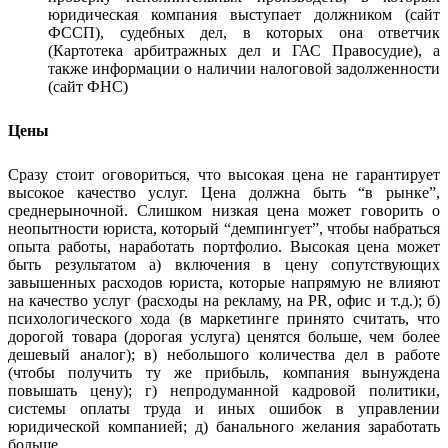
юридическая компания выступает должником (сайт
ФССП), судебных дел, в которых она ответчик
(Картотека арбитражных дел и ГАС Правосудие), а
также информации о наличии налоговой задолженности
(сайт ФНС)
Цены
Сразу стоит оговориться, что высокая цена не гарантирует
высокое качество услуг. Цена должна быть “в рынке”,
среднерыночной. Слишком низкая цена может говорить о
неопытности юриста, который “демпингует”, чтобы набраться
опыта работы, наработать портфолио. Высокая цена может
быть результатом а) включения в цену сопутствующих
завышенных расходов юриста, которые напрямую не влияют
на качество услуг (расходы на рекламу, на PR, офис и т.д.); б)
психологического хода (в маркетинге принято считать, что
дорогой товара (дорогая услуга) ценятся больше, чем более
дешевый аналог); в) небольшого количества дел в работе
(чтобы получить ту же прибыль, компания вынуждена
повышать цену); г) непродуманной кадровой политики,
системы оплаты труда и иных ошибок в управлении
юридической компанией; д) банального желания заработать
больше.