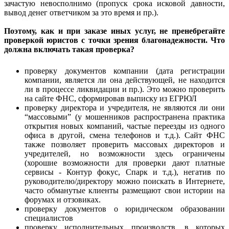
зачастую невосполнимо (пропуск срока исковой давности,
вывод денег ответчиком за это время и пр.).
Поэтому, как и при заказе иных услуг, не пренебрегайте
проверкой юристов с точки зрения благонадежности. Что
должна включать такая проверка?
проверку документов компании (дата регистрации
компании, является ли она действующей, не находится
ли в процессе ликвидации и пр.). Это можно проверить
на сайте ФНС, сформировав выписку из ЕГРЮЛ
проверку директора и учредителя, не являются ли они
“массовыми” (у мошенников распространена практика
открытия новых компаний, частые переезды из одного
офиса в другой, смена телефонов и т.д.). Сайт ФНС
также позволяет проверить массовых директоров и
учредителей, но возможности здесь ограничены
(хорошие возможности для проверки дают платные
сервисы - Контур фокус, Спарк и т.д.), негатив по
руководителю/директору можно поискать в Интернете,
часто обманутые клиенты размещают свои истории на
форумах и отзовиках.
проверку документов о юридическом образовании
специалистов
проверку исполнительных производств, в которых