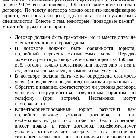
не все 90 % его исполняют). Обратите внимание на текст
договора. По тексту договора можно оценить квалификацию
юриста, его составляющего, однако для этого нужно быть
специалистом. Вместе с тем, некоторые “подводные камни”
может обнаружить и неюрист.
Договор должен быть грамотным, но и вместе с тем не
очень запутанным и громоздким.
В договоре должны быть обязанности юриста,
подробный перечень оказываемых услуг. Нередко
можно встретить договоры, в которых юрист за 150 тыс.
руб. готовит только претензию или претензию и иск в
суд, хотя на словах обещал комплексные услуги.
В договоре должна быть четко определена стоимость
услуг (порядок ее определения), порядок и срок оплаты.
Обратите внимание, соответствуют ли условия договора
условиям сотрудничества, озвученным юристом по
телефону (при встрече). Нестыковки могут
настораживать.
Клиентоориентированный юрист разъяснит вам
подробно каждое условие договора, а при
необходимости, для того чтобы вы были спокойны
внесет правки в текст договора, переформулирует
условия, относительно которых у вас возникают
сомнения (если они не противоречат оговоренным