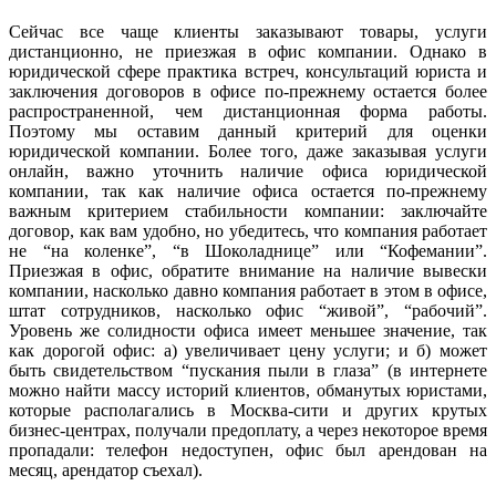
Сейчас все чаще клиенты заказывают товары, услуги
дистанционно, не приезжая в офис компании. Однако в
юридической сфере практика встреч, консультаций юриста и
заключения договоров в офисе по-прежнему остается более
распространенной, чем дистанционная форма работы.
Поэтому мы оставим данный критерий для оценки
юридической компании. Более того, даже заказывая услуги
онлайн, важно уточнить наличие офиса юридической
компании, так как наличие офиса остается по-прежнему
важным критерием стабильности компании: заключайте
договор, как вам удобно, но убедитесь, что компания работает
не “на коленке”, “в Шоколаднице” или “Кофемании”.
Приезжая в офис, обратите внимание на наличие вывески
компании, насколько давно компания работает в этом в офисе,
штат сотрудников, насколько офис “живой”, “рабочий”.
Уровень же солидности офиса имеет меньшее значение, так
как дорогой офис: а) увеличивает цену услуги; и б) может
быть свидетельством “пускания пыли в глаза” (в интернете
можно найти массу историй клиентов, обманутых юристами,
которые располагались в Москва-сити и других крутых
бизнес-центрах, получали предоплату, а через некоторое время
пропадали: телефон недоступен, офис был арендован на
месяц, арендатор съехал).