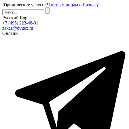
Юридические услуги:
Частным лицам
и
Бизнесу
Русский
English
+7 (495) 223-48-91
zakaz@dvitex.ru
Онлайн