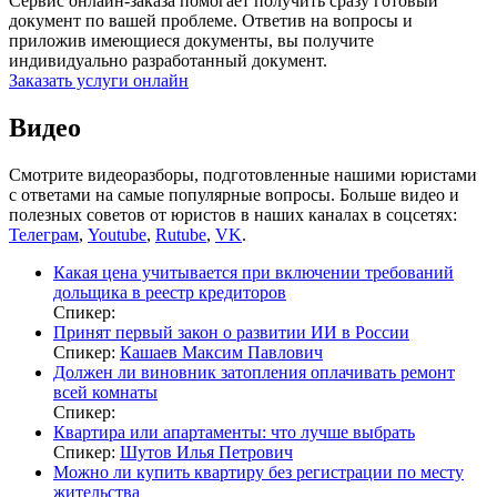
Сервис онлайн-заказа помогает получить сразу готовый
документ по вашей проблеме. Ответив на вопросы и
приложив имеющиеся документы, вы получите
индивидуально разработанный документ.
Заказать услуги онлайн
Видео
Смотрите видеоразборы, подготовленные нашими юристами
с ответами на самые популярные вопросы. Больше видео и
полезных советов от юристов в наших каналах в соцсетях:
Телеграм
,
Youtube
,
Rutube
,
VK
.
Какая цена учитывается при включении требований
дольщика в реестр кредиторов
Спикер:
Принят первый закон о развитии ИИ в России
Спикер:
Кашаев Максим Павлович
Должен ли виновник затопления оплачивать ремонт
всей комнаты
Спикер:
Квартира или апартаменты: что лучше выбрать
Спикер:
Шутов Илья Петрович
Можно ли купить квартиру без регистрации по месту
жительства