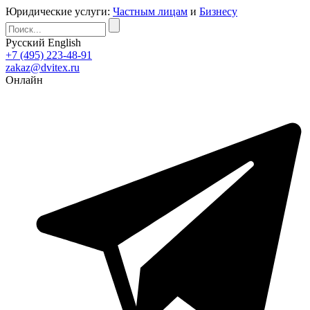
Юридические услуги:
Частным лицам
и
Бизнесу
Русский
English
+7 (495) 223-48-91
zakaz@dvitex.ru
Онлайн