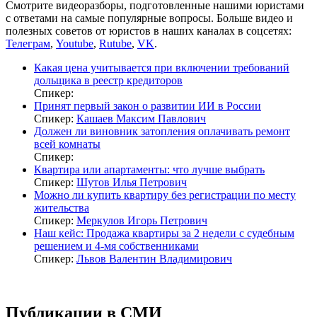
Смотрите видеоразборы, подготовленные нашими юристами
с ответами на самые популярные вопросы. Больше видео и
полезных советов от юристов в наших каналах в соцсетях:
Телеграм
,
Youtube
,
Rutube
,
VK
.
Какая цена учитывается при включении требований
дольщика в реестр кредиторов
Спикер:
Принят первый закон о развитии ИИ в России
Спикер:
Кашаев Максим Павлович
Должен ли виновник затопления оплачивать ремонт
всей комнаты
Спикер:
Квартира или апартаменты: что лучше выбрать
Спикер:
Шутов Илья Петрович
Можно ли купить квартиру без регистрации по месту
жительства
Спикер:
Меркулов Игорь Петрович
Наш кейс: Продажа квартиры за 2 недели с судебным
решением и 4-мя собственниками
Спикер:
Львов Валентин Владимирович
Публикации в СМИ