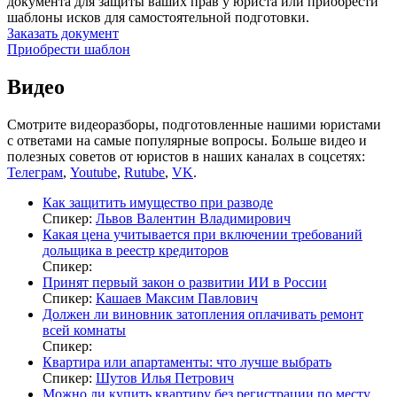
документа для защиты ваших прав у юриста или приобрести
шаблоны исков для самостоятельной подготовки.
Заказать документ
Приобрести шаблон
Видео
Смотрите видеоразборы, подготовленные нашими юристами
с ответами на самые популярные вопросы. Больше видео и
полезных советов от юристов в наших каналах в соцсетях:
Телеграм
,
Youtube
,
Rutube
,
VK
.
Как защитить имущество при разводе
Спикер:
Львов Валентин Владимирович
Какая цена учитывается при включении требований
дольщика в реестр кредиторов
Спикер:
Принят первый закон о развитии ИИ в России
Спикер:
Кашаев Максим Павлович
Должен ли виновник затопления оплачивать ремонт
всей комнаты
Спикер:
Квартира или апартаменты: что лучше выбрать
Спикер:
Шутов Илья Петрович
Можно ли купить квартиру без регистрации по месту