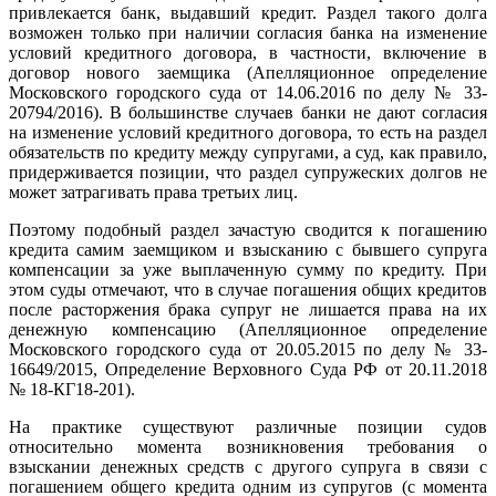
привлекается банк, выдавший кредит. Раздел такого долга
возможен только при наличии согласия банка на изменение
условий кредитного договора, в частности, включение в
договор нового заемщика (Апелляционное определение
Московского городского суда от 14.06.2016 по делу № 33-
20794/2016). В большинстве случаев банки не дают согласия
на изменение условий кредитного договора, то есть на раздел
обязательств по кредиту между супругами, а суд, как правило,
придерживается позиции, что раздел супружеских долгов не
может затрагивать права третьих лиц.
Поэтому подобный раздел зачастую сводится к погашению
кредита самим заемщиком и взысканию с бывшего супруга
компенсации за уже выплаченную сумму по кредиту. При
этом суды отмечают, что в случае погашения общих кредитов
после расторжения брака супруг не лишается права на их
денежную компенсацию (Апелляционное определение
Московского городского суда от 20.05.2015 по делу № 33-
16649/2015, Определение Верховного Суда РФ от 20.11.2018
№ 18-КГ18-201).
На практике существуют различные позиции судов
относительно момента возникновения требования о
взыскании денежных средств с другого супруга в связи с
погашением общего кредита одним из супругов (с момента