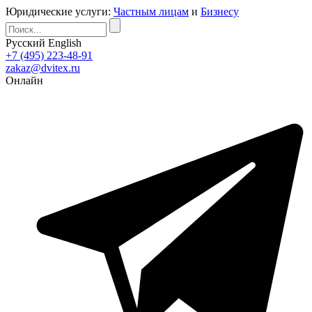
Юридические услуги:
Частным лицам
и
Бизнесу
Русский
English
+7 (495) 223-48-91
zakaz@dvitex.ru
Онлайн