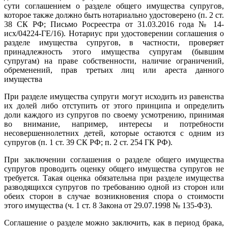
сути соглашением о разделе общего имущества супругов,
которое также должно быть нотариально удостоверено (п. 2 ст.
38 СК РФ; Письмо Росреестра от 31.03.2016 года № 14-
исх/04224-ГЕ/16). Нотариус при удостоверении соглашения о
разделе имущества супругов, в частности, проверяет
принадлежность этого имущества супругам (бывшим
супругам) на праве собственности, наличие ограничений,
обременений, прав третьих лиц или ареста данного
имущества
При разделе имущества супруги могут исходить из равенства
их долей либо отступить от этого принципа и определить
доли каждого из супругов по своему усмотрению, принимая
во внимание, например, интересы и потребности
несовершеннолетних детей, которые остаются с одним из
супругов (п. 1 ст. 39 СК РФ; п. 2 ст. 254 ГК РФ).
При заключении соглашения о разделе общего имущества
супругов проводить оценку общего имущества супругов не
требуется. Такая оценка обязательна при разделе имущества
разводящихся супругов по требованию одной из сторон или
обеих сторон в случае возникновения спора о стоимости
этого имущества (ч. 1 ст. 8 Закона от 29.07.1998 № 135-ФЗ).
Соглашение о разделе можно заключить, как в период брака,