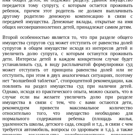
передается тому супругу, с которым остается проживать
ребенок, причем этот родитель не должен выплачивать
другому родителю денежную компенсацию в связи с
передачей имущества. Денежные вклады, открытые на имя
общих несовершеннолетних детей, принадлежат самим детям.
Второй особенностью является то, что при разделе общего
имущества супругов суд может отступить от равенства долей
супругов в общем имуществе исходя из интересов детей и
увеличить долю супруга, с которым останутся проживать
дети. Интересы детей в каждом конкретном случае будет
устанавливать суд, в виду расплывчатой формулировки суд
может отступить от принципа равенства долей или не
отступить, при этом в двух аналогичных ситуациях, поэтому
нет “волшебной таблетки”, стопроцентной рекомендации, как
повлиять на раздел имущества суд при наличии детей.
Однако, исходя из практического опыта, можно сказать, что в
случае если вы желаете увеличить долю при разделе
имущества в связи с тем, что с вами остаются дети,
рекомендуем привести максимальное количество
относительно того, что имущество необходимо для
нормального содержания ребенка (площадь жилья,
удаленность школы, детского сада, секций и т.д., в связи с чем
требуется автомобиль, вопросы со здоровьем и т.д.), а также
привести доказательства недобросовестного поведения