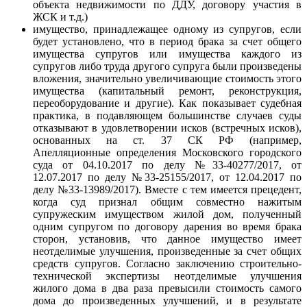
объекта недвижимости по ДДУ, договору участия в
ЖСК и т.д.)
имущество, принадлежащее одному из супругов, если
будет установлено, что в период брака за счет общего
имущества супругов или имущества каждого из
супругов либо труда другого супруга были произведены
вложения, значительно увеличивающие стоимость этого
имущества (капитальный ремонт, реконструкция,
переоборудование и другие). Как показывает судебная
практика, в подавляющем большинстве случаев суды
отказывают в удовлетворении исков (встречных исков),
основанных на ст. 37 СК РФ (например,
Апелляционные определения Московского городского
суда от 04.10.2017 по делу №33-40277/2017, от
12.07.2017 по делу №33-25155/2017, от 12.04.2017 по
делу №33-13989/2017). Вместе с тем имеется прецедент,
когда суд признал общим совместно нажитым
супружеским имуществом жилой дом, полученный
одним супругом по договору дарения во время брака
сторон, установив, что данное имущество имеет
неотделимые улучшения, произведенные за счет общих
средств супругов. Согласно заключению строительно-
технической экспертизы неотделимые улучшения
жилого дома в два раза превысили стоимость самого
дома до произведенных улучшений, и в результате