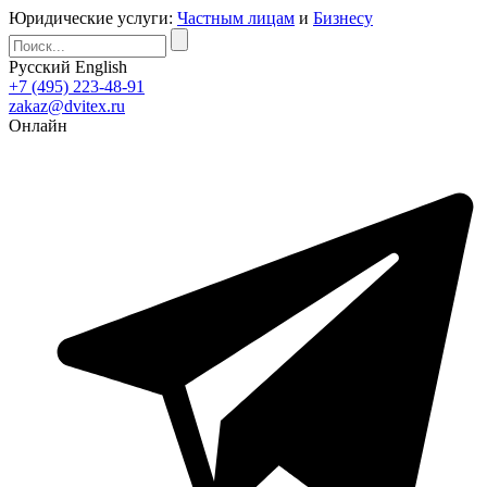
Юридические услуги:
Частным лицам
и
Бизнесу
Русский
English
+7 (495) 223-48-91
zakaz@dvitex.ru
Онлайн