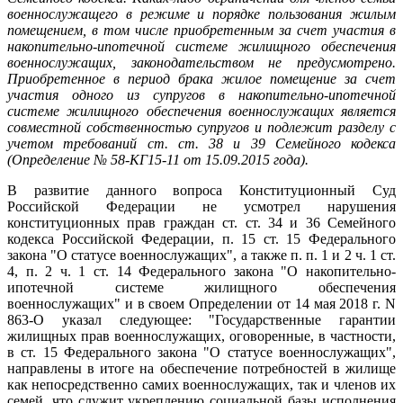
военнослужащего в режиме и порядке пользования жилым
помещением, в том числе приобретенным за счет участия в
накопительно-ипотечной системе жилищного обеспечения
военнослужащих, законодательством не предусмотрено.
Приобретенное в период брака жилое помещение за счет
участия одного из супругов в накопительно-ипотечной
системе жилищного обеспечения военнослужащих является
совместной собственностью супругов и подлежит разделу с
учетом требований ст. ст. 38 и 39 Семейного кодекса
(
Определение №
58-КГ15-11 от 15.09.2015 года).
В развитие данного вопроса Конституционный Суд
Российской Федерации не усмотрел нарушения
конституционных прав граждан ст. ст. 34 и 36 Семейного
кодекса Российской Федерации, п. 15 ст. 15 Федерального
закона "О статусе военнослужащих", а также п. п. 1 и 2 ч. 1 ст.
4, п. 2 ч. 1 ст. 14 Федерального закона "О накопительно-
ипотечной системе жилищного обеспечения
военнослужащих" и в своем Определении от 14 мая 2018 г. N
863-О указал следующее: "Государственные гарантии
жилищных прав военнослужащих, оговоренные, в частности,
в ст. 15 Федерального закона "О статусе военнослужащих",
направлены в итоге на обеспечение потребностей в жилище
как непосредственно самих военнослужащих, так и членов их
семей, что служит укреплению социальной базы исполнения