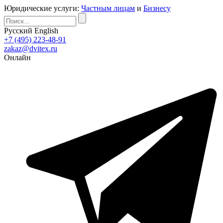
Юридические услуги:
Частным лицам
и
Бизнесу
Русский
English
+7 (495) 223-48-91
zakaz@dvitex.ru
Онлайн