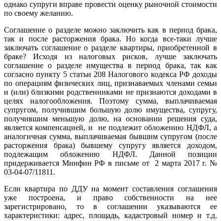
однако супруги вправе провести оценку рыночной стоимости
по своему желанию.
Соглашение о разделе можно заключить как в период брака,
так и после расторжения брака. Но когда все-таки лучше
заключать соглашение о разделе квартиры, приобретенной в
браке? Исходя из налоговых рисков, лучше заключать
соглашение о разделе имущества в период брака, так как
согласно пункту 5 статьи 208 Налогового кодекса РФ доходы
по операциям физических лиц, признаваемых членами семьи
и (или) близкими родственниками не признаются доходами в
целях налогообложения. Поэтому сумма, выплачиваемая
супругом, получившим большую долю имущества, супругу,
получившим меньшую долю, на основании решения суда,
является компенсацией, и не подлежит обложению НДФЛ, а
аналогичная сумма, выплачиваемая бывшим супругом (после
расторжения брака) бывшему супругу является доходом,
подлежащим обложению НДФЛ. Данной позиции
придерживается Минфин РФ в письме от 2 марта 2017 г. №
03-04-07/11811.
Если квартира по ДДУ на момент составления соглашения
уже построена, и право собственности на нее
зарегистрировано, то в соглашении указываются ее
характеристики: адрес, площадь, кадастровый номер и т.д.