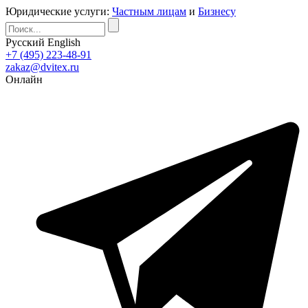
Юридические услуги:
Частным лицам
и
Бизнесу
Русский
English
+7 (495) 223-48-91
zakaz@dvitex.ru
Онлайн