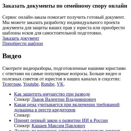
Заказать документы по семейному спору онлайн
Сервис онлайн-заказа помогает получить готовый документ.
Мы можете заказать разработку индивидуального проекта
документа для защиты ваших прав у юриста или приобрести
шаблоны исков для самостоятельной подготовки.
Заказать документ
Приобрести шаблон
Видео
Смотрите видеоразборы, подготовленные нашими юристами
с ответами на самые популярные вопросы. Больше видео и
полезных советов от юристов в наших каналах в соцсетях:
Телеграм
,
Youtube
,
Rutube
,
VK
.
Как защитить имущество при разводе
Спикер:
Львов Валентин Владимирович
Какая цена учитывается при включении требований
дольщика в реестр кредиторов
Спикер:
Принят первый закон о развитии ИИ в России
Спикер:
Кашаев Максим Павлович
Должен ли виновник затопления оплачивать ремонт