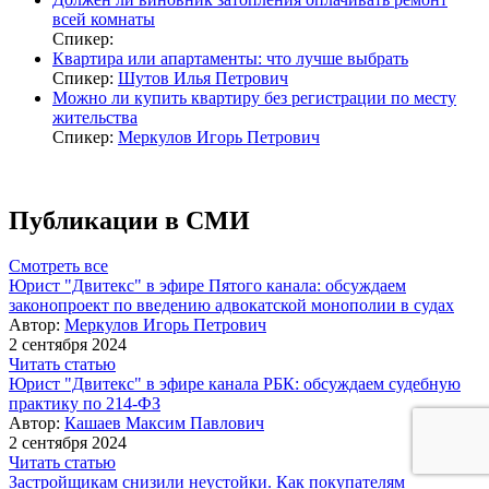
всей комнаты
Спикер:
Квартира или апартаменты: что лучше выбрать
Спикер:
Шутов Илья Петрович
Можно ли купить квартиру без регистрации по месту
жительства
Спикер:
Меркулов Игорь Петрович
Публикации в СМИ
Смотреть все
Юрист "Двитекс" в эфире Пятого канала: обсуждаем
законопроект по введению адвокатской монополии в судах
Автор:
Меркулов Игорь Петрович
2 сентября 2024
Читать статью
Юрист "Двитекс" в эфире канала РБК: обсуждаем судебную
практику по 214-ФЗ
Автор:
Кашаев Максим Павлович
2 сентября 2024
Читать статью
Застройщикам снизили неустойки. Как покупателям