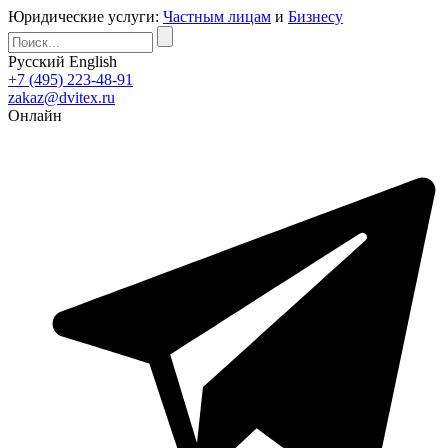
Юридические услуги:
Частным лицам
и
Бизнесу
Русский
English
+7 (495) 223-48-91
zakaz@dvitex.ru
Онлайн