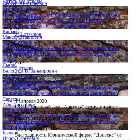
Читать все отзывы
Сергей Анатольевич
Старший юрист
Яндекс
Гражданское право, жилищное право, семейное право,
235 отзывов
сопровождение сделок, регистрация и правовое
5.0
сопровождение бизнеса, судебные споры
Yell
Кашаев
212 отзывов
Максим Павлович
4.9
Старший юрист
Google
Гражданское право, семейное право, жилищное право,
52 отзыва
сопровождение сделок с недвижимостью, судебные
4.6
споры
2Gis
Львов
3 отзыва
Валентин Владимирович
5.0
Старший юрист
Zoon
Кандидат юридических наук
9 отзывов
Гражданское право, семейное право, жилищное право,
5.0
сопровождение сделок, судебные споры, банкротство
Саргсян
14 апреля 2020
Айк Арсенович
ООО "Торговый дом "Арктика" сотрудничает с
Старший юрист
компанией "Двитекс" уже не первый год. За время
Гражданское право, семейное право, жилищное право,
нашего сотрудничества отм...
сопровождение сделок, судебные споры, банкротство
Читать далее....
застройщиков
12 января 2018
Бычков
Благодарность Юридической фирме "Двитекс" от
Игорь Сергеевич