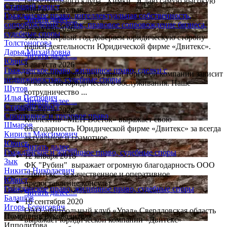
Баскетбольного клуба "Химки" Я даю самую высокую
Старший юрист
оценку деятельн...
Гражданское право, интеллектуальная собственность,
Читать далее....
сопровождение сделок, правовое сопровождение бизнеса,
8 августа 2026
судебные споры
Уже не первый год доверяем юридическую сторону
Толстоногова
нашей деятельности Юридической фирме «Двитекс».
Дарья Михайловна
Читать далее....
Юрист
8 августа 2026
Гражданское право, жилищное право, сделки с
Отлаженная работа крупной торговой компании зависит
недвижимостью, судебные споры
от качества юридического обслуживания. Наше
Шутов
сотрудничество ...
Илья Петрович
Читать далее....
Старший юрист
8 августа 2026
Спортивное и трудовое право
Коллектив «МЕП Восток» выражает свою
Шмаров
благодарность Юридической фирме «Двитекс» за всегда
Кирилл Максимович
актуальное и грамотное...
Юрист
Читать далее....
Гражданское и жилищное право, судебные споры
12 января 2018
Зык
ФК "Рубин" выражает огромную благодарность ООО
Никита Николаевич
"Двитекс" за качественное и оперативное
Юрист
предоставление консульт...
Гражданское право, жилищное право, судебные споры
Читать далее....
Балашов
16 сентября 2020
Игорь Борисович
ОАО «Футбольный клуб «Урал» Свердловская область
Помощник руководителя
выражает юридической компании «Двитекс»
Ипполитова