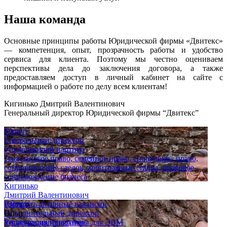
Наша команда
Основные принципы работы Юридической фирмы «Двитекс»
— компетенция, опыт, прозрачность работы и удобство
сервиса для клиента. Поэтому мы честно оцениваем
перспективы дела до заключения договора, а также
предоставляем доступ в личный кабинет на сайте с
информацией о работе по делу всем клиентам!
Кигинько Дмитрий Валентинович
Генеральный директор Юридической фирмы “Двитекс”
Юрист
Генеральный директор
Управляющий партнер
Гражданское право, семейное право, спортивное право,
сопровождение сделок, арбитражные споры, правовое
сопровождение бизнеса
Кигинько
Дмитрий Валентинович
Юрист
Смотреть активные вакансии
Исполнительный директор
Опыт
Управляющий партнер
Регистрация программы для ЭВМ