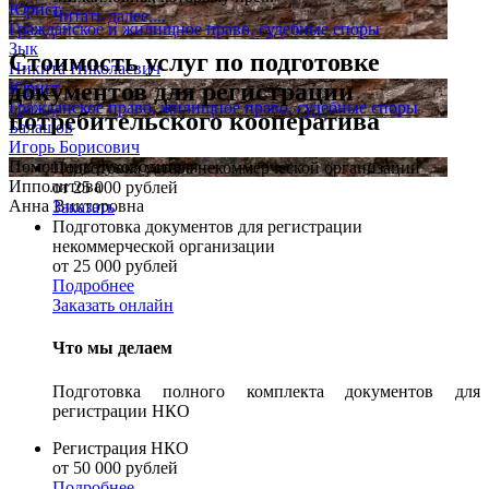
Юрист
Читать далее....
Гражданское и жилищное право, судебные споры
Зык
Стоимость услуг по подготовке
Никита Николаевич
документов для регистрации
Юрист
Гражданское право, жилищное право, судебные споры
потребительского кооператива
Балашов
Игорь Борисович
Помощник руководителя
Подготовка устава некоммерческой организации
Ипполитова
от 25 000 рублей
Анна Викторовна
Заказать
Подготовка документов для регистрации
некоммерческой организации
от 25 000 рублей
Подробнее
Заказать онлайн
Что мы делаем
Подготовка полного комплекта документов для
регистрации НКО
Регистрация НКО
от 50 000 рублей
Подробнее