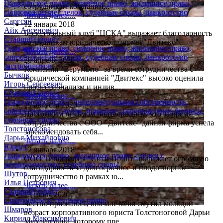
Гражданское право, семейное право, жилищное право,
сотрудникам компании...
сопровождение сделок, судебные споры, банкротство
Читать далее....
Саргсян
12 января 2018
Айк Арсенович
Баскетбольный клуб "ЦСКА" выражает благодарность
Старший юрист
сотрудникам юридической фирмы "Двитекс"
Гражданское право, семейное право, жилищное право,
Читать далее....
сопровождение сделок, судебные споры, банкротство
20 апреля 2020
застройщиков
Компания "ВерумБио" за время сотрудничества с
Бычков
юридической компанией "Двитекс" высоко оценила
Игорь Сергеевич
профессионализм и индив...
Старший юрист
Читать далее....
Гражданское право, интеллектуальная собственность,
19 августа 2020
сопровождение сделок, правовое сопровождение бизнеса,
Настоящим письмом подтверждаем, что за время
судебные споры
сотрудничества с ООО "Двитекс" данная фирма успела
Толстоногова
зарекомендовать себя...
Дарья Михайловна
Читать далее....
Юрист
12 января 2018
Гражданское право, жилищное право, сделки с
ООО Типография "Сити Принт" выражает огромную
недвижимостью, судебные споры
благодарность за долгосрочное и плодотворное
Шутов
сотрудничество в рамках ю...
Илья Петрович
Читать далее....
Старший юрист
13 июля 2026
Спортивное и трудовое право
Честно признаюсь, вначале меня смутил молодой
Шмаров
возраст корпоративного юриста Толстоноговой Дарьи
Кирилл Максимович
Михайловны, которому пре...