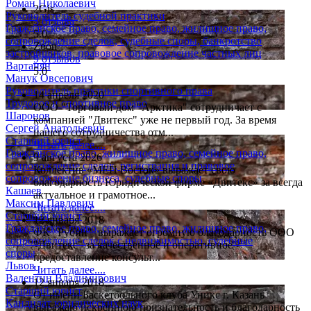
Роман Николаевич
2Gis
Руководитель судебной практики
3 отзыва
Гражданское право, семейное право, жилищное право,
5.0
сопровождение сделок, судебные споры, банкротство
Zoon
застройщиков, правовое сопровождение частных лиц
9 отзывов
Вартанян
5.0
Манук Овсепович
Руководитель практики спортивного права
14 апреля 2020
Трудовое и спортивное право
ООО "Торговый дом "Арктика" сотрудничает с
Шаронов
компанией "Двитекс" уже не первый год. За время
Сергей Анатольевич
нашего сотрудничества отм...
Старший юрист
Читать далее....
Гражданское право, жилищное право, семейное право,
9 августа 2026
сопровождение сделок, регистрация и правовое
Коллектив «МЕП Восток» выражает свою
сопровождение бизнеса, судебные споры
благодарность Юридической фирме «Двитекс» за всегда
Кашаев
актуальное и грамотное...
Максим Павлович
Читать далее....
Старший юрист
12 января 2018
Гражданское право, семейное право, жилищное право,
ФК "Рубин" выражает огромную благодарность ООО
сопровождение сделок с недвижимостью, судебные
"Двитекс" за качественное и оперативное
споры
предоставление консульт...
Львов
Читать далее....
Валентин Владимирович
12 января 2018
Старший юрист
От имени Баскетбольного клуба Уникс г. Казань
Кандидат юридических наук
выражаю искреннюю признательность и благодарность