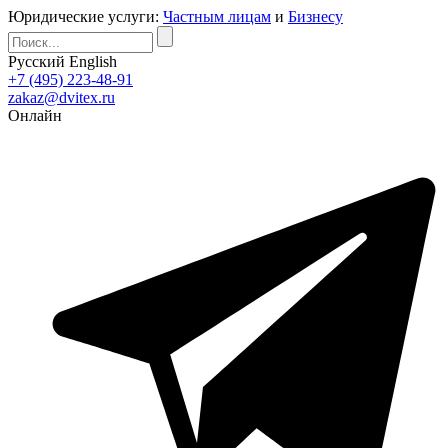
Юридические услуги:
Частным лицам
и
Бизнесу
Русский
English
+7 (495) 223-48-91
zakaz@dvitex.ru
Онлайн