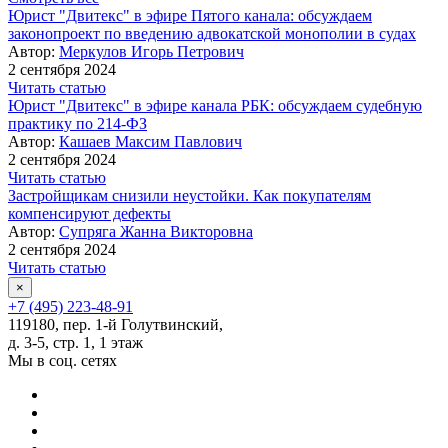
Юрист "Двитекс" в эфире Пятого канала: обсуждаем
законопроект по введению адвокатской монополии в судах
Автор:
Меркулов Игорь Петрович
2 сентября 2024
Читать статью
Юрист "Двитекс" в эфире канала РБК: обсуждаем судебную
практику по 214-ФЗ
Автор:
Кашаев Максим Павлович
2 сентября 2024
Читать статью
Застройщикам снизили неустойки. Как покупателям
компенсируют дефекты
Автор:
Супряга Жанна Викторовна
2 сентября 2024
Читать статью
×
+7 (495) 223-48-91
119180, пер. 1-й Голутвинский,
д. 3-5, стр. 1, 1 этаж
Мы в соц. сетях