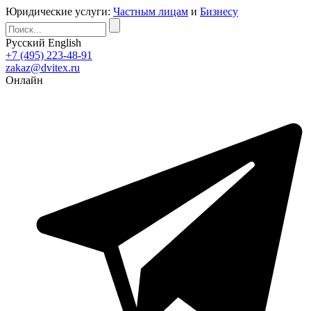
Юридические услуги:
Частным лицам
и
Бизнесу
Русский
English
+7 (495) 223-48-91
zakaz@dvitex.ru
Онлайн