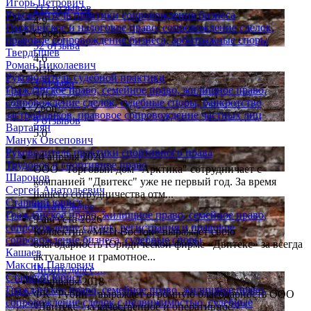
Игорь Петрович
212 отзывов
Руководитель практики сопровождения бизнеса
4.9
Гражданское и налоговое право, сопровождение сделок,
Google
правовое сопровождение бизнеса, арбитражные споры
52 отзыва
Твердышев
4.6
Роман Николаевич
2Gis
Руководитель судебной практики
3 отзыва
Гражданское право, семейное право, жилищное право,
5.0
сопровождение сделок, судебные споры, банкротство
Zoon
застройщиков, правовое сопровождение частных лиц
9 отзывов
Вартанян
5.0
Манук Овсепович
Руководитель практики спортивного права
14 апреля 2020
Трудовое и спортивное право
ООО "Торговый дом "Арктика" сотрудничает с
Шаронов
компанией "Двитекс" уже не первый год. За время
Сергей Анатольевич
нашего сотрудничества отм...
Старший юрист
Читать далее....
Гражданское право, жилищное право, семейное право,
9 августа 2026
сопровождение сделок, регистрация и правовое
Коллектив «МЕП Восток» выражает свою
сопровождение бизнеса, судебные споры
благодарность Юридической фирме «Двитекс» за всегда
Кашаев
актуальное и грамотное...
Максим Павлович
Читать далее....
Старший юрист
12 января 2018
Гражданское право, семейное право, жилищное право,
ФК "Рубин" выражает огромную благодарность ООО
сопровождение сделок с недвижимостью, судебные
"Двитекс" за качественное и оперативное