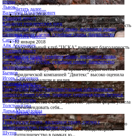
споры
предоставление консульт...
Львов
Читать далее....
Валентин Владимирович
12 января 2018
Старший юрист
От имени Баскетбольного клуба Уникс г. Казань
Кандидат юридических наук
выражаю искреннюю признательность и благодарность
Гражданское право, семейное право, жилищное право,
сотрудникам компании...
сопровождение сделок, судебные споры, банкротство
Читать далее....
Саргсян
12 января 2018
Айк Арсенович
Баскетбольный клуб "ЦСКА" выражает благодарность
Старший юрист
сотрудникам юридической фирмы "Двитекс"
Гражданское право, семейное право, жилищное право,
Читать далее....
сопровождение сделок, судебные споры, банкротство
20 апреля 2020
застройщиков
Компания "ВерумБио" за время сотрудничества с
Бычков
юридической компанией "Двитекс" высоко оценила
Игорь Сергеевич
профессионализм и индив...
Старший юрист
Читать далее....
Гражданское право, интеллектуальная собственность,
19 августа 2020
сопровождение сделок, правовое сопровождение бизнеса,
Настоящим письмом подтверждаем, что за время
судебные споры
сотрудничества с ООО "Двитекс" данная фирма успела
Толстоногова
зарекомендовать себя...
Дарья Михайловна
Читать далее....
Юрист
12 января 2018
Гражданское право, жилищное право, сделки с
ООО Типография "Сити Принт" выражает огромную
недвижимостью, судебные споры
благодарность за долгосрочное и плодотворное
Шутов
сотрудничество в рамках ю...