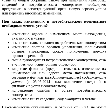
устав на общем собрании. Также при изменении некоторых
сведений о потребительском кооперативе необходимо
представить в регистрирующий орган новую версию устава
или перечень вносимых изменений.
При каких изменениях в потребительском кооперативе
необходимо менять устав?
изменение адреса с изменением места нахождения,
указанного в уставе
изменение наименования потребительского кооператива
изменение состава органов управления, полномочий
органов управления, сроков полномочий, порядка
принятия решений
смена руководителя потребительского кооператива,
если
в уставе прописаны данные директора
закрытие филиала (представительства), изменение их
наименований или адреса места нахождения,
если
сведения о филиале (представительстве) содержатся в
уставе
(с 05.05.2014 года включение сведений о
филиалах в устав необязательно)
исправление ошибки в уставе потребительского
кооператива
изменение иных сведений, содержащихся в уставе
Некоммерческие организации, в отличие от ООО, не могут