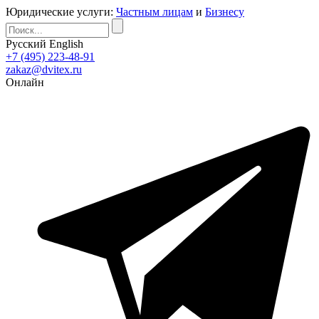
Юридические услуги:
Частным лицам
и
Бизнесу
Русский
English
+7 (495) 223-48-91
zakaz@dvitex.ru
Онлайн