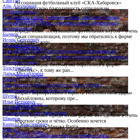
Саргсян
Ассоциация футбольный клуб «СКА-Хабаровск»
Айк Арсенович
выражает свою благодарность сотрудникам
Старший юрист
юридической фирмы «Двитекс» за кв...
Гражданское право, семейное право, жилищное право,
Читать далее....
сопровождение сделок, судебные споры, банкротство
7 августа 2026
застройщиков
Юридическое обслуживание футбольных клубов – очень
Бычков
узкая специализация, поэтому мы обратились к фирме
Игорь Сергеевич
«Двитекс», кото...
Старший юрист
Читать далее....
Гражданское право, интеллектуальная собственность,
7 августа 2026
сопровождение сделок, правовое сопровождение бизнеса,
Юридические услуги в сфере спорта – очень узкая
судебные споры
специализация, поэтому мы обратились к фирме
Толстоногова
«Двитекс», к тому же ран...
Дарья Михайловна
Читать далее....
Юрист
13 июля 2026
Гражданское право, жилищное право, сделки с
Честно признаюсь, вначале меня смутил молодой
недвижимостью, судебные споры
возраст корпоративного юриста Толстоноговой Дарьи
Шутов
Михайловны, которому пре...
Илья Петрович
Читать далее....
Старший юрист
19 мая 2026
Спортивное и трудовое право
Очень хорошая юридическая фирма. Всё сделали в очень
Шмаров
короткие сроки и чётко. Особенно хочется
Кирилл Максимович
поблагодарить Манука Варта...
Юрист
Читать далее....
Гражданское и жилищное право, судебные споры