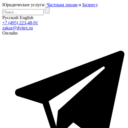
Юридические услуги:
Частным лицам
и
Бизнесу
Русский
English
+7 (495) 223-48-91
zakaz@dvitex.ru
Онлайн