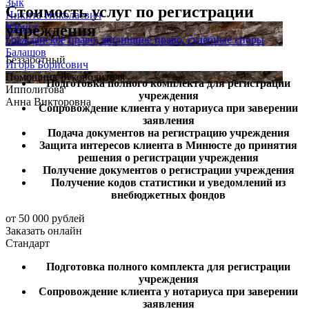
Зык
Стоимость услуг
по регистрации
Никита Николаевич
учреждения
Юрист
Гражданское право, жилищное право, судебные споры
Балашов
Беззаботный
Игорь Борисович
Помощник руководителя
Подготовка полного комплекта для регистрации
Ипполитова
учреждения
Анна Викторовна
Сопровождение клиента у нотариуса при заверении
заявления
Подача документов на регистрацию учреждения
Защита интересов клиента в Минюсте до принятия
решения о регистрации учреждения
Получение документов о регистрации учреждения
Получение кодов статистики и уведомлений из
внебюджетных фондов
от 50 000 рублей
Заказать онлайн
Стандарт
Подготовка полного комплекта для регистрации
учреждения
Сопровождение клиента у нотариуса при заверении
заявления