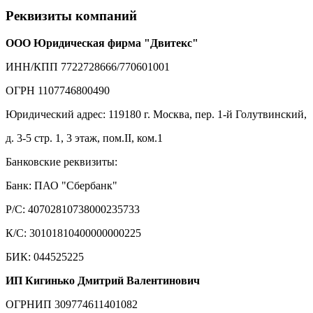
Реквизиты компаний
ООО Юридическая фирма "Двитекс"
ИНН/КПП 7722728666/770601001
ОГРН 1107746800490
Юридический адрес: 119180 г. Москва, пер. 1-й Голутвинский,
д. 3-5 стр. 1, 3 этаж, пом.II, ком.1
Банковские реквизиты:
Банк: ПАО "Сбербанк"
Р/С: 40702810738000235733
К/С: 30101810400000000225
БИК: 044525225
ИП Кигинько Дмитрий Валентинович
ОГРНИП 309774611401082