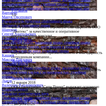
5.0
сопровождение сделок, судебные споры, банкротство
Zoon
застройщиков, правовое сопровождение частных лиц
9 отзывов
Вартанян
5.0
Манук Овсепович
Руководитель практики спортивного права
12 января 2018
Трудовое и спортивное право
ФК "Рубин" выражает огромную благодарность ООО
Шаронов
"Двитекс" за качественное и оперативное
Сергей Анатольевич
предоставление консульт...
Старший юрист
Читать далее....
Гражданское право, жилищное право, семейное право,
12 января 2018
сопровождение сделок, регистрация и правовое
От имени Баскетбольного клуба Уникс г. Казань
сопровождение бизнеса, судебные споры
выражаю искреннюю признательность и благодарность
Кашаев
сотрудникам компании...
Максим Павлович
Читать далее....
Старший юрист
12 января 2018
Гражданское право, семейное право, жилищное право,
Баскетбольный клуб "ЦСКА" выражает благодарность
сопровождение сделок с недвижимостью, судебные
сотрудникам юридической фирмы "Двитекс"
споры
Читать далее....
Львов
12 января 2018
Валентин Владимирович
ООО Типография "Сити Принт" выражает огромную
Старший юрист
благодарность за долгосрочное и плодотворное
Кандидат юридических наук
сотрудничество в рамках ю...
Гражданское право, семейное право, жилищное право,
Читать далее....
сопровождение сделок, судебные споры, банкротство
7 августа 2026