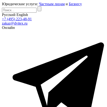
Юридические услуги:
Частным лицам
и
Бизнесу
Русский
English
+7 (495) 223-48-91
zakaz@dvitex.ru
Онлайн