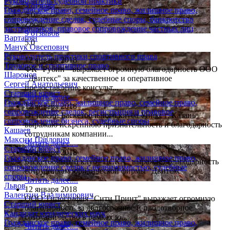
Руководитель судебной практики
3 отзыва
Гражданское право, семейное право, жилищное право,
5.0
сопровождение сделок, судебные споры, банкротство
Zoon
застройщиков, правовое сопровождение частных лиц
9 отзывов
Вартанян
5.0
Манук Овсепович
Руководитель практики спортивного права
12 января 2018
Трудовое и спортивное право
ФК "Рубин" выражает огромную благодарность ООО
Шаронов
"Двитекс" за качественное и оперативное
Сергей Анатольевич
предоставление консульт...
Старший юрист
Читать далее....
Гражданское право, жилищное право, семейное право,
12 января 2018
сопровождение сделок, регистрация и правовое
От имени Баскетбольного клуба Уникс г. Казань
сопровождение бизнеса, судебные споры
выражаю искреннюю признательность и благодарность
Кашаев
сотрудникам компании...
Максим Павлович
Читать далее....
Старший юрист
12 января 2018
Гражданское право, семейное право, жилищное право,
Баскетбольный клуб "ЦСКА" выражает благодарность
сопровождение сделок с недвижимостью, судебные
сотрудникам юридической фирмы "Двитекс"
споры
Читать далее....
Львов
12 января 2018
Валентин Владимирович
ООО Типография "Сити Принт" выражает огромную
Старший юрист
благодарность за долгосрочное и плодотворное
Кандидат юридических наук
сотрудничество в рамках ю...
Гражданское право, семейное право, жилищное право,
Читать далее....