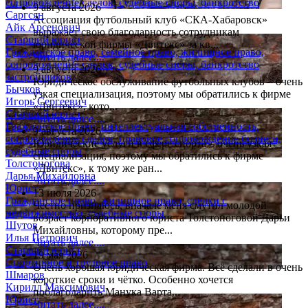
сопровождение сделок, судебные споры, банкротство
9 августа 2026
Саргсян
Ассоциация футбольный клуб «СКА-Хабаровск»
Айк Арсенович
выражает свою благодарность сотрудникам
Старший юрист
юридической фирмы «Двитекс» за кв...
Гражданское право, семейное право, жилищное право,
Читать далее....
сопровождение сделок, судебные споры, банкротство
9 августа 2026
застройщиков
Юридическое обслуживание футбольных клубов – очень
Бычков
узкая специализация, поэтому мы обратились к фирме
Игорь Сергеевич
«Двитекс», кото...
Старший юрист
Читать далее....
Гражданское право, интеллектуальная собственность,
9 августа 2026
сопровождение сделок, правовое сопровождение бизнеса,
Юридические услуги в сфере спорта – очень узкая
судебные споры
специализация, поэтому мы обратились к фирме
Толстоногова
«Двитекс», к тому же ран...
Дарья Михайловна
Читать далее....
Юрист
13 июля 2026
Гражданское право, жилищное право, сделки с
Честно признаюсь, вначале меня смутил молодой
недвижимостью, судебные споры
возраст корпоративного юриста Толстоноговой Дарьи
Шутов
Михайловны, которому пре...
Илья Петрович
Читать далее....
Старший юрист
19 мая 2026
Спортивное и трудовое право
Очень хорошая юридическая фирма. Всё сделали в очень
Шмаров
короткие сроки и чётко. Особенно хочется
Кирилл Максимович
поблагодарить Манука Варта...
Юрист
Читать далее....