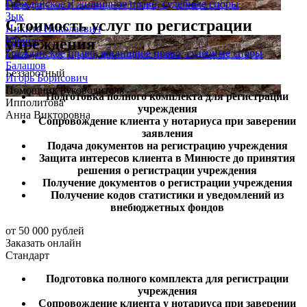
Гражданское и жилищное право, судебные споры
Зык
Стоимость услуг
по регистрации
Никита Николаевич
учреждения
Юрист
Гражданское право, жилищное право, судебные споры
Балашов
Беззаботный
Игорь Борисович
Помощник руководителя
Подготовка полного комплекта для регистрации
Ипполитова
учреждения
Анна Викторовна
Сопровождение клиента у нотариуса при заверении
заявления
Подача документов на регистрацию учреждения
Защита интересов клиента в Минюсте до принятия
решения о регистрации учреждения
Получение документов о регистрации учреждения
Получение кодов статистики и уведомлений из
внебюджетных фондов
от 50 000 рублей
Заказать онлайн
Стандарт
Подготовка полного комплекта для регистрации
учреждения
Сопровождение клиента у нотариуса при заверении