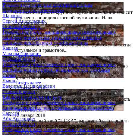
Руководитель практики спортивного права
7 августа 2026
Трудовое и спортивное право
Отлаженная работа крупной торговой компании зависит
Шаронов
от качества юридического обслуживания. Наше
Сергей Анатольевич
сотрудничество ...
Старший юрист
Читать далее....
Гражданское право, жилищное право, семейное право,
7 августа 2026
сопровождение сделок, регистрация и правовое
Коллектив «МЕП Восток» выражает свою
сопровождение бизнеса, судебные споры
благодарность Юридической фирме «Двитекс» за всегда
Кашаев
актуальное и грамотное...
Максим Павлович
Читать далее....
Старший юрист
12 января 2018
Гражданское право, семейное право, жилищное право,
ФК "Рубин" выражает огромную благодарность ООО
сопровождение сделок с недвижимостью, судебные
"Двитекс" за качественное и оперативное
споры
предоставление консульт...
Львов
Читать далее....
Валентин Владимирович
12 января 2018
Старший юрист
От имени Баскетбольного клуба Уникс г. Казань
Кандидат юридических наук
выражаю искреннюю признательность и благодарность
Гражданское право, семейное право, жилищное право,
сотрудникам компании...
сопровождение сделок, судебные споры, банкротство
Читать далее....
Саргсян
12 января 2018
Айк Арсенович
Баскетбольный клуб "ЦСКА" выражает благодарность
Старший юрист
сотрудникам юридической фирмы "Двитекс"
Гражданское право, семейное право, жилищное право,
Читать далее....
сопровождение сделок, судебные споры, банкротство