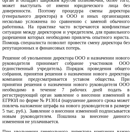
орган и обладает широким кругом полномочий, более того,
может выступать от имени юридического лица без
доверенности. Поэтому процедура смены директора
(генерального директора) в ООО и иных организациях
несколько усложнена по сравнению с заменой обычного
работника. На практике часто встречаются конфликтные
ситуации между директором и учредителем, для правильного
разрешения которых необходимо привлечь опытного юриста.
Помощь специалиста позволит провести смену директора без
репутационных и финансовых потерь.
Решение об увольнении директора ООО и назначении нового
руководителя принимает собрание участников ООО
(единственный учредитель). Порядок проведения общего
собрания, принятия решения о назначении нового директора
компании предусматривается уставом общества. При
принятии решения о назначении нового руководителя ООО
необходимо в течение 7 рабочих дней подать в
регистрирующий орган заявление о внесении изменений в
ЕГРЮЛ по форме № P13014 (нарушение данного срока может
повлечь наложение штрафа на нового руководителя в размере
5 тыс. руб.). Заявление о внесении изменений подписывается
новым руководителем. Пошлина за внесение данного
изменения не уплачивается.
При увольнении генерального директора компании важно