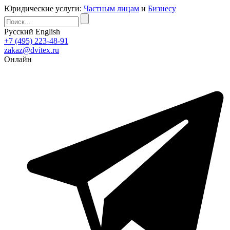
Юридические услуги:
Частным лицам
и
Бизнесу
Русский
English
+7 (495) 223-48-91
zakaz@dvitex.ru
Онлайн