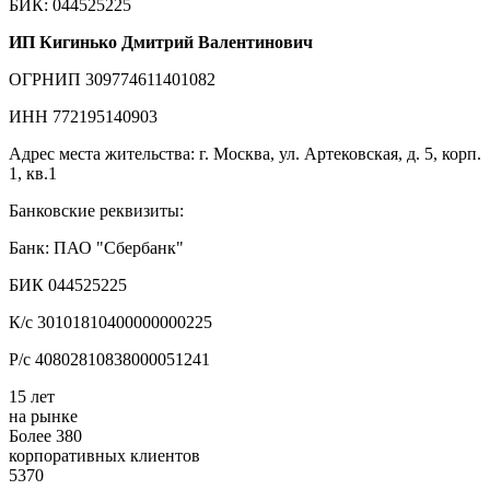
БИК: 044525225
ИП Кигинько Дмитрий Валентинович
ОГРНИП 309774611401082
ИНН 772195140903
Адрес места жительства: г. Москва, ул. Артековская, д. 5, корп.
1, кв.1
Банковские реквизиты:
Банк: ПАО "Сбербанк"
БИК 044525225
К/с 30101810400000000225
Р/с 40802810838000051241
15 лет
на рынке
Более 380
корпоративных клиентов
5370