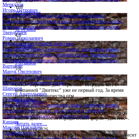
5.0
Меркулов
Yell
Игорь Петрович
212 отзывов
Руководитель практики сопровождения бизнеса
4.9
Гражданское и налоговое право, сопровождение сделок,
Google
правовое сопровождение бизнеса, арбитражные споры
52 отзыва
Твердышев
4.6
Роман Николаевич
2Gis
Руководитель судебной практики
3 отзыва
Гражданское право, семейное право, жилищное право,
5.0
сопровождение сделок, судебные споры, банкротство
Zoon
застройщиков, правовое сопровождение частных лиц
9 отзывов
Вартанян
5.0
Манук Овсепович
Руководитель практики спортивного права
14 апреля 2020
Трудовое и спортивное право
ООО "Торговый дом "Арктика" сотрудничает с
Шаронов
компанией "Двитекс" уже не первый год. За время
Сергей Анатольевич
нашего сотрудничества отм...
Старший юрист
Читать далее....
Гражданское право, жилищное право, семейное право,
10 августа 2026
сопровождение сделок, регистрация и правовое
Уже не первый год доверяем юридическую сторону
сопровождение бизнеса, судебные споры
нашей деятельности Юридической фирме «Двитекс».
Кашаев
Читать далее....
Максим Павлович
10 августа 2026
Старший юрист
Отлаженная работа крупной торговой компании зависит
Гражданское право, семейное право, жилищное право,