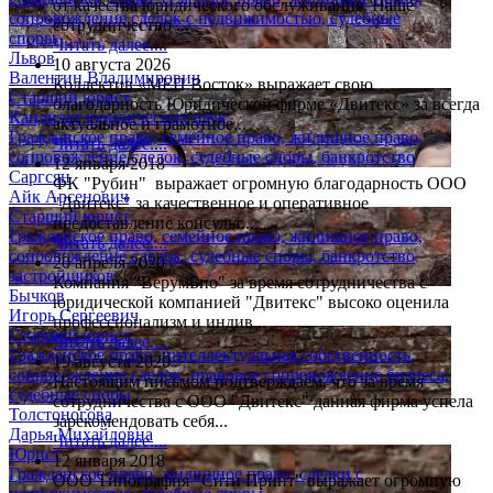
от качества юридического обслуживания. Наше
сопровождение сделок с недвижимостью, судебные
сотрудничество ...
споры
Читать далее....
Львов
10 августа 2026
Валентин Владимирович
Коллектив «МЕП Восток» выражает свою
Старший юрист
благодарность Юридической фирме «Двитекс» за всегда
Кандидат юридических наук
актуальное и грамотное...
Гражданское право, семейное право, жилищное право,
Читать далее....
сопровождение сделок, судебные споры, банкротство
12 января 2018
Саргсян
ФК "Рубин" выражает огромную благодарность ООО
Айк Арсенович
"Двитекс" за качественное и оперативное
Старший юрист
предоставление консульт...
Гражданское право, семейное право, жилищное право,
Читать далее....
сопровождение сделок, судебные споры, банкротство
20 апреля 2020
застройщиков
Компания "ВерумБио" за время сотрудничества с
Бычков
юридической компанией "Двитекс" высоко оценила
Игорь Сергеевич
профессионализм и индив...
Старший юрист
Читать далее....
Гражданское право, интеллектуальная собственность,
19 августа 2020
сопровождение сделок, правовое сопровождение бизнеса,
Настоящим письмом подтверждаем, что за время
судебные споры
сотрудничества с ООО "Двитекс" данная фирма успела
Толстоногова
зарекомендовать себя...
Дарья Михайловна
Читать далее....
Юрист
12 января 2018
Гражданское право, жилищное право, сделки с
ООО Типография "Сити Принт" выражает огромную