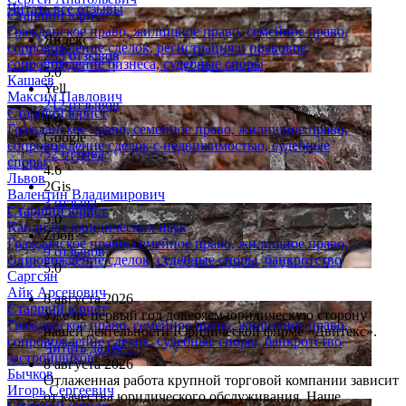
Читать все отзывы
Старший юрист
Гражданское право, жилищное право, семейное право,
Яндекс
сопровождение сделок, регистрация и правовое
235 отзывов
сопровождение бизнеса, судебные споры
5.0
Кашаев
Yell
Максим Павлович
212 отзывов
Старший юрист
4.9
Гражданское право, семейное право, жилищное право,
Google
сопровождение сделок с недвижимостью, судебные
52 отзыва
споры
4.6
Львов
2Gis
Валентин Владимирович
3 отзыва
Старший юрист
5.0
Кандидат юридических наук
Zoon
Гражданское право, семейное право, жилищное право,
9 отзывов
сопровождение сделок, судебные споры, банкротство
5.0
Саргсян
Айк Арсенович
8 августа 2026
Старший юрист
Уже не первый год доверяем юридическую сторону
Гражданское право, семейное право, жилищное право,
нашей деятельности Юридической фирме «Двитекс».
сопровождение сделок, судебные споры, банкротство
Читать далее....
застройщиков
8 августа 2026
Бычков
Отлаженная работа крупной торговой компании зависит
Игорь Сергеевич
от качества юридического обслуживания. Наше