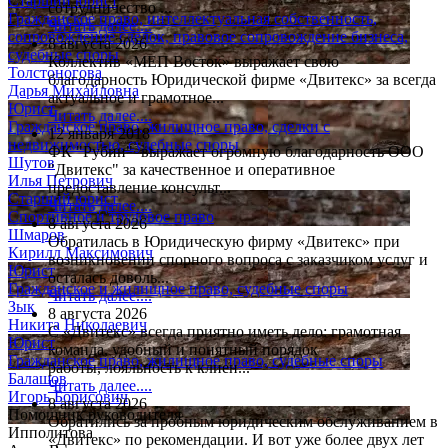
Старший юрист
сотрудничество ...
Гражданское право, интеллектуальная собственность,
Читать далее....
сопровождение сделок, правовое сопровождение бизнеса,
8 августа 2026
судебные споры
Коллектив «МЕП Восток» выражает свою
Толстоногова
благодарность Юридической фирме «Двитекс» за всегда
Дарья Михайловна
актуальное и грамотное...
Юрист
Читать далее....
Гражданское право, жилищное право, сделки с
12 января 2018
недвижимостью, судебные споры
ФК "Рубин" выражает огромную благодарность ООО
Шутов
"Двитекс" за качественное и оперативное
Илья Петрович
предоставление консульт...
Старший юрист
Читать далее....
Спортивное и трудовое право
8 августа 2026
Шмаров
Обратилась в Юридическую фирму «Двитекс» при
Кирилл Максимович
возникновении спорного вопроса с заказчиком услуг и
Юрист
осталась доволь...
Гражданское и жилищное право, судебные споры
Читать далее....
Зык
8 августа 2026
Никита Николаевич
С «Двитекс» всегда приятно иметь дело: грамотная
Юрист
команда, удобный и понятный порядок
Гражданское право, жилищное право, судебные споры
работы, лояльность к клиен...
Балашов
Читать далее....
Игорь Борисович
8 августа 2026
Помощник руководителя
Обратились за пробным юридическим обслуживанием в
Ипполитова
«Двитекс» по рекомендации. И вот уже более двух лет