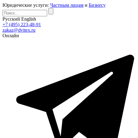
Юридические услуги:
Частным лицам
и
Бизнесу
Русский
English
+7 (495) 223-48-91
zakaz@dvitex.ru
Онлайн