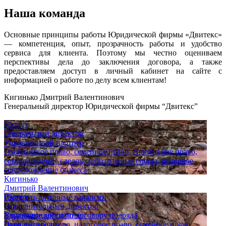
Наша команда
Основные принципы работы Юридической фирмы «Двитекс»
— компетенция, опыт, прозрачность работы и удобство
сервиса для клиента. Поэтому мы честно оцениваем
перспективы дела до заключения договора, а также
предоставляем доступ в личный кабинет на сайте с
информацией о работе по делу всем клиентам!
Кигинько Дмитрий Валентинович
Генеральный директор Юридической фирмы “Двитекс”
Юрист
Генеральный директор
Управляющий партнер
Гражданское право, семейное право, спортивное право,
сопровождение сделок, арбитражные споры, правовое
сопровождение бизнеса
Кигинько
Дмитрий Валентинович
Юрист
Смотреть активные вакансии
Исполнительный директор
Опыт
Управляющий партнер
Взыскание долга по договору подряда
Гражданское право, налоговое право, семейное право,
Дело выиграно