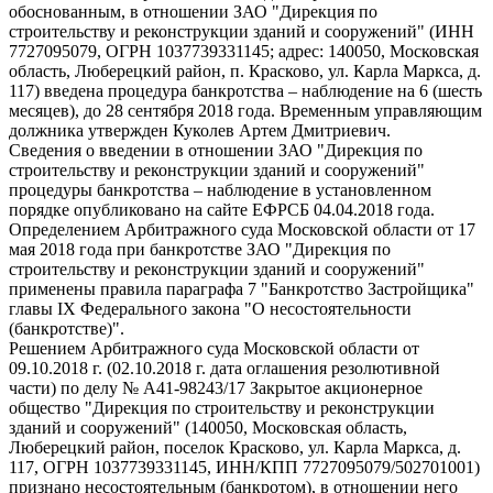
обоснованным, в отношении ЗАО "Дирекция по
строительству и реконструкции зданий и сооружений" (ИНН
7727095079, ОГРН 1037739331145; адрес: 140050, Московская
область, Люберецкий район, п. Красково, ул. Карла Маркса, д.
117) введена процедура банкротства – наблюдение на 6 (шесть
месяцев), до 28 сентября 2018 года. Временным управляющим
должника утвержден Куколев Артем Дмитриевич.
Сведения о введении в отношении ЗАО "Дирекция по
строительству и реконструкции зданий и сооружений"
процедуры банкротства – наблюдение в установленном
порядке опубликовано на сайте ЕФРСБ 04.04.2018 года.
Определением Арбитражного суда Московской области от 17
мая 2018 года при банкротстве ЗАО "Дирекция по
строительству и реконструкции зданий и сооружений"
применены правила параграфа 7 "Банкротство Застройщика"
главы IX Федерального закона "О несостоятельности
(банкротстве)".
Решением Арбитражного суда Московской области от
09.10.2018 г. (02.10.2018 г. дата оглашения резолютивной
части) по делу № А41-98243/17 Закрытое акционерное
общество "Дирекция по строительству и реконструкции
зданий и сооружений" (140050, Московская область,
Люберецкий район, поселок Красково, ул. Карла Маркса, д.
117, ОГРН 1037739331145, ИНН/КПП 7727095079/502701001)
признано несостоятельным (банкротом), в отношении него