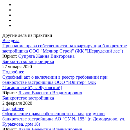
Другие дела из практики
Все дела
Признание права собственности на квартиру при банкротстве
застройщика ООО "Мелиор Строй" (ЖК "Шервудский лес")
Юрист:
Супряга Жанна Викторовна
Банкротство застройщика
27 января 2020
Подробнее
Судебный акт о включении в реестр требований при
банкротстве застройщика ООО "Юпитер" (ЖК
"Гагаринский", г. Жуковский)
Юрист:
Львов Валентин Владимирович
Банкротство застройщика
2 февраля 2020
Подробнее
Оформление права собственности на квартиру при
банкротстве застройщика АО "СУ № 155" (г. Домодедово, ул.
Курыжова, дом 18)
Юрист:
Львов Валентин Владимирович