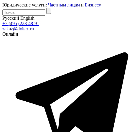
Юридические услуги:
Частным лицам
и
Бизнесу
Русский
English
+7 (495) 223-48-91
zakaz@dvitex.ru
Онлайн