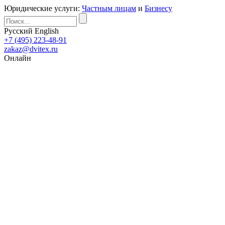
Юридические услуги:
Частным лицам
и
Бизнесу
Русский
English
+7 (495) 223-48-91
zakaz@dvitex.ru
Онлайн