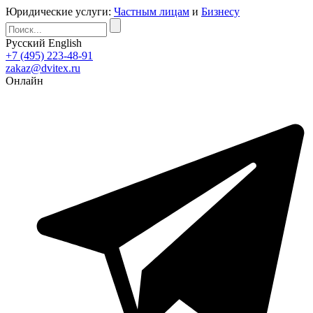
Юридические услуги:
Частным лицам
и
Бизнесу
Русский
English
+7 (495) 223-48-91
zakaz@dvitex.ru
Онлайн