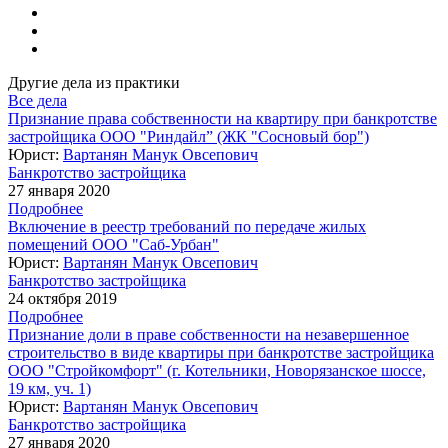
Другие дела из практики
Все дела
Признание права собственности на квартиру при банкротстве
застройщика ООО "Риндайл” (ЖК "Сосновый бор")
Юрист:
Вартанян Манук Овсепович
Банкротство застройщика
27 января 2020
Подробнее
Включение в реестр требований по передаче жилых
помещений ООО "Саб-Урбан"
Юрист:
Вартанян Манук Овсепович
Банкротство застройщика
24 октября 2019
Подробнее
Признание доли в праве собственности на незавершенное
строительство в виде квартиры при банкротстве застройщика
ООО "Стройкомфорт" (г. Котельники, Новорязанское шоссе,
19 км, уч. 1)
Юрист:
Вартанян Манук Овсепович
Банкротство застройщика
27 января 2020