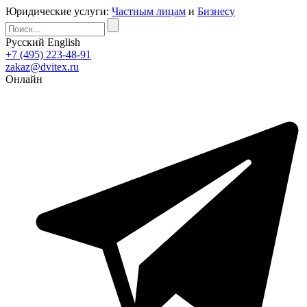
Юридические услуги:
Частным лицам
и
Бизнесу
Русский
English
+7 (495) 223-48-91
zakaz@dvitex.ru
Онлайн