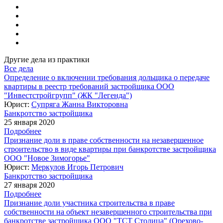
Другие дела из практики
Все дела
Определение о включении требования дольщика о передаче
квартиры в реестр требований застройщика ООО
"Инвестстройгрупп" (ЖК "Легенда")
Юрист:
Супряга Жанна Викторовна
Банкротство застройщика
25 января 2020
Подробнее
Признание доли в праве собственности на незавершенное
строительство в виде квартиры при банкротстве застройщика
ООО "Новое Зимогорье"
Юрист:
Меркулов Игорь Петрович
Банкротство застройщика
27 января 2020
Подробнее
Признание доли участника строительства в праве
собственности на объект незавершенного строительства при
банкротстве застройщика ООО "ТСТ Столица" (Орехово-