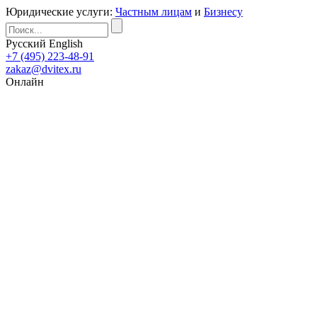
Юридические услуги:
Частным лицам
и
Бизнесу
Русский
English
+7 (495) 223-48-91
zakaz@dvitex.ru
Онлайн