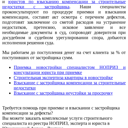
и
юристов по взысканию компенсации за строительные
недостатки с застройщика
. Наши специалисты
проконсультируют по процедуре приемки и взыскания
компенсации, составят акт осмотра с перечнем дефектов,
подготовят заключение со сметой расходов на устранение
недостатков, претензию, исковое заявление и все
необходимые документы в суд, сопроводят доверителя при
досудебном и судебном урегулировании спора, добьются
исполнения решения суда.
Мы работаем до поступления денег на счет клиента за % от
поступивших от застройщика сумм.
Приемка новостройки специалистом НОПРИЗ и
консультации юриста при приемке
Строительная экспертиза квартиры в новостройке
Взыскание с застройщика компенсации за строительные
недостатки
Взыскание с застройщика неустойки за просрочку
Требуется помощь при приемке и взыскании с застройщика
компенсации за дефекты?
Вы можете заказать комплексные услуги строительного
специалиста из реестра НОПРИЗ, эксперта и юриста в