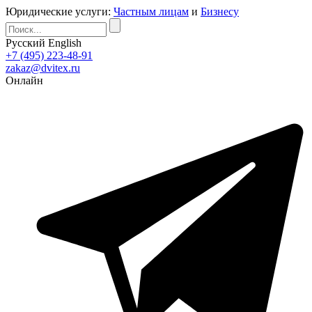
Юридические услуги:
Частным лицам
и
Бизнесу
Русский
English
+7 (495) 223-48-91
zakaz@dvitex.ru
Онлайн