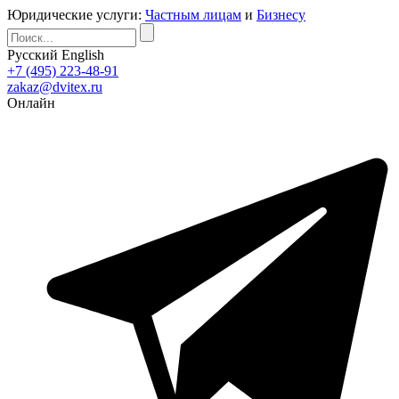
Юридические услуги:
Частным лицам
и
Бизнесу
Русский
English
+7 (495) 223-48-91
zakaz@dvitex.ru
Онлайн