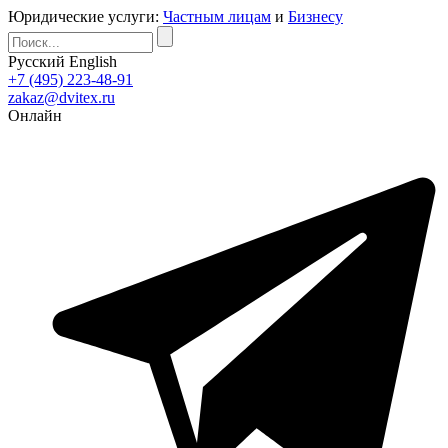
Юридические услуги:
Частным лицам
и
Бизнесу
Русский
English
+7 (495) 223-48-91
zakaz@dvitex.ru
Онлайн