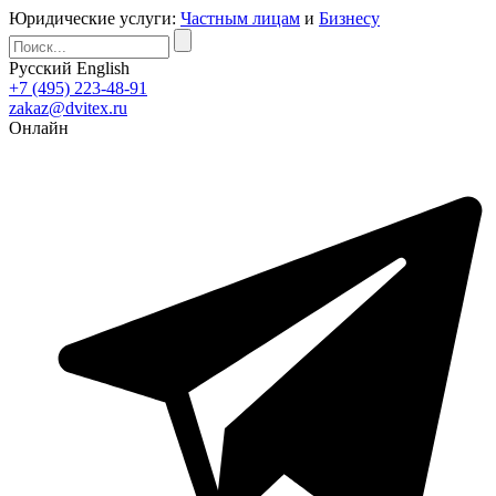
Юридические услуги:
Частным лицам
и
Бизнесу
Русский
English
+7 (495) 223-48-91
zakaz@dvitex.ru
Онлайн