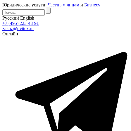
Юридические услуги:
Частным лицам
и
Бизнесу
Русский
English
+7 (495) 223-48-91
zakaz@dvitex.ru
Онлайн