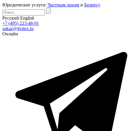
Юридические услуги:
Частным лицам
и
Бизнесу
Русский
English
+7 (495) 223-48-91
zakaz@dvitex.ru
Онлайн