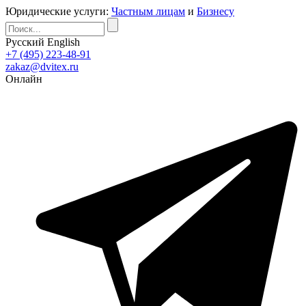
Юридические услуги:
Частным лицам
и
Бизнесу
Русский
English
+7 (495) 223-48-91
zakaz@dvitex.ru
Онлайн