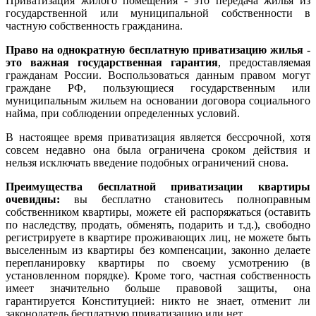
Приватизация жилого помещения - это передача жилья из
государственной или муниципальной собственности в
частную собственность гражданина.
Право на однократную бесплатную приватизацию жилья -
это важная государственная гарантия
, предоставляемая
гражданам России. Воспользоваться данным правом могут
граждане РФ, пользующиеся государственным или
муниципальным жильем на основании договора социального
найма, при соблюдении определенных условий.
В настоящее время приватизация является бессрочной, хотя
совсем недавно она была ограничена сроком действия и
нельзя исключать введение подобных ограничений снова.
Преимущества бесплатной приватизации квартиры
очевидны:
вы бесплатно становитесь полноправным
собственником квартиры, можете ей распоряжаться (оставить
по наследству, продать, обменять, подарить и т.д.), свободно
регистрируете в квартире проживающих лиц, не можете быть
выселенным из квартиры без компенсации, законно делаете
перепланировку квартиры по своему усмотрению (в
установленном порядке). Кроме того, частная собственность
имеет значительно больше правовой защиты, она
гарантируется Конституцией: никто не знает, отменит ли
законодатель бесплатную приватизацию или нет.