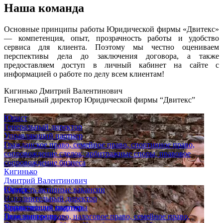
Наша команда
Основные принципы работы Юридической фирмы «Двитекс»
— компетенция, опыт, прозрачность работы и удобство
сервиса для клиента. Поэтому мы честно оцениваем
перспективы дела до заключения договора, а также
предоставляем доступ в личный кабинет на сайте с
информацией о работе по делу всем клиентам!
Кигинько Дмитрий Валентинович
Генеральный директор Юридической фирмы “Двитекс”
Юрист
Генеральный директор
Управляющий партнер
Гражданское право, семейное право, спортивное право,
сопровождение сделок, арбитражные споры, правовое
сопровождение бизнеса
Кигинько
Дмитрий Валентинович
Юрист
Смотреть активные вакансии
Исполнительный директор
Опыт
Управляющий партнер
Приватизация квартиры
Гражданское право, налоговое право, семейное право,
Дело выиграно