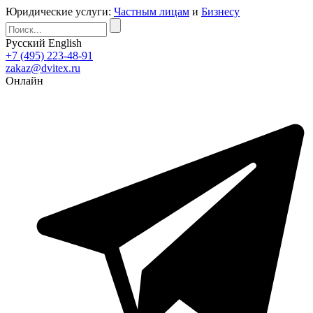
Юридические услуги:
Частным лицам
и
Бизнесу
Русский
English
+7 (495) 223-48-91
zakaz@dvitex.ru
Онлайн