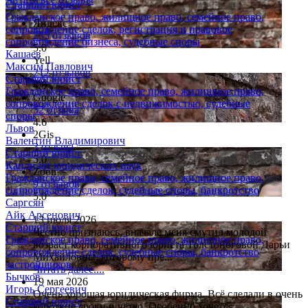
Старший юрист
Гражданское право, жилищное право, семейное право,
Яндекс
сопровождение сделок, регистрация и правовое
235 отзывов
сопровождение бизнеса, судебные споры
5.0
Кашаев
Yell
Максим Павлович
212 отзывов
Старший юрист
4.9
Гражданское право, семейное право, жилищное право,
Google
сопровождение сделок с недвижимостью, судебные
52 отзыва
споры
4.6
Львов
2Gis
Валентин Владимирович
3 отзыва
Старший юрист
5.0
Кандидат юридических наук
Zoon
Гражданское право, семейное право, жилищное право,
9 отзывов
сопровождение сделок, судебные споры, банкротство
5.0
Саргсян
Айк Арсенович
13 июля 2026
Старший юрист
Честно признаюсь, вначале меня смутил молодой
Гражданское право, семейное право, жилищное право,
возраст корпоративного юриста Толстоноговой Дарьи
сопровождение сделок, судебные споры, банкротство
Михайловны, которому пре...
застройщиков
Читать далее....
Бычков
19 мая 2026
Игорь Сергеевич
Очень хорошая юридическая фирма. Всё сделали в очень
Старший юрист
короткие сроки и чётко. Особенно хочется