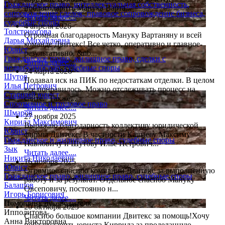
Гражданское право, интеллектуальная собственность,
поблагодарить Манука Варта...
сопровождение сделок, правовое сопровождение бизнеса,
Читать далее....
судебные споры
4 апреля 2026
Толстоногова
Огромная благодарность Мануку Вартаняну и всей
Дарья Михайловна
команде Двитекс! Все четко, оперативно и главное-
Юрист
результативно. &nb...
Гражданское право, жилищное право, сделки с
Читать далее....
недвижимостью, судебные споры
24 марта 2026
Шутов
Подавал иск на ПИК по недостаткам отделки. В целом
Илья Петрович
все понравилось. Можно отслеживать процесс на
Старший юрист
сайте. Также...
Спортивное и трудовое право
Читать далее....
Шмаров
27 ноября 2025
Кирилл Максимович
Выражаю благодарность коллективу юридической
Юрист
фирмы Двитекс. В частности Кашаеву Максиму
Гражданское и жилищное право, судебные споры
Павловичу и Шутову Илье Петрович...
Зык
Читать далее....
Никита Николаевич
16 ноября 2025
Юрист
Огромное спасибо компании Двитекс за выполненную
Гражданское право, жилищное право, судебные споры
работу и за результат. Отдельное спасибо Мануку
Балашов
Овсеповичу, постоянно н...
Игорь Борисович
Читать далее....
Помощник руководителя
20 октября 2025
Ипполитова
Спасибо большое компании Двитекс за помощь!Хочу
Анна Викторовна
поблагодарить юриста Киррила за проделанную