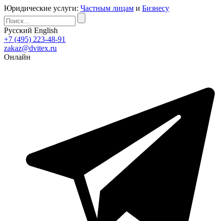
Юридические услуги:
Частным лицам
и
Бизнесу
Русский
English
+7 (495) 223-48-91
zakaz@dvitex.ru
Онлайн