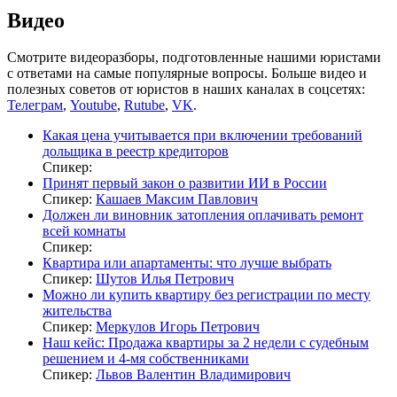
Видео
Смотрите видеоразборы, подготовленные нашими юристами
с ответами на самые популярные вопросы. Больше видео и
полезных советов от юристов в наших каналах в соцсетях:
Телеграм
,
Youtube
,
Rutube
,
VK
.
Какая цена учитывается при включении требований
дольщика в реестр кредиторов
Спикер:
Принят первый закон о развитии ИИ в России
Спикер:
Кашаев Максим Павлович
Должен ли виновник затопления оплачивать ремонт
всей комнаты
Спикер:
Квартира или апартаменты: что лучше выбрать
Спикер:
Шутов Илья Петрович
Можно ли купить квартиру без регистрации по месту
жительства
Спикер:
Меркулов Игорь Петрович
Наш кейс: Продажа квартиры за 2 недели с судебным
решением и 4-мя собственниками
Спикер:
Львов Валентин Владимирович