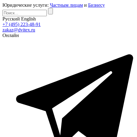
Юридические услуги:
Частным лицам
и
Бизнесу
Русский
English
+7 (495) 223-48-91
zakaz@dvitex.ru
Онлайн