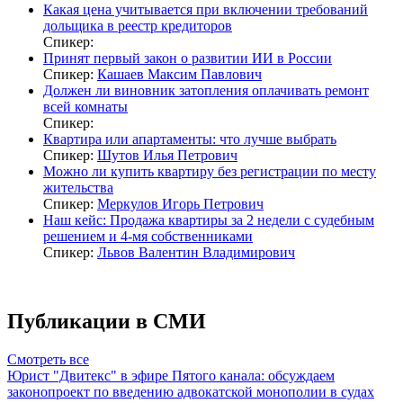
Какая цена учитывается при включении требований
дольщика в реестр кредиторов
Спикер:
Принят первый закон о развитии ИИ в России
Спикер:
Кашаев Максим Павлович
Должен ли виновник затопления оплачивать ремонт
всей комнаты
Спикер:
Квартира или апартаменты: что лучше выбрать
Спикер:
Шутов Илья Петрович
Можно ли купить квартиру без регистрации по месту
жительства
Спикер:
Меркулов Игорь Петрович
Наш кейс: Продажа квартиры за 2 недели с судебным
решением и 4-мя собственниками
Спикер:
Львов Валентин Владимирович
Публикации в СМИ
Смотреть все
Юрист "Двитекс" в эфире Пятого канала: обсуждаем
законопроект по введению адвокатской монополии в судах