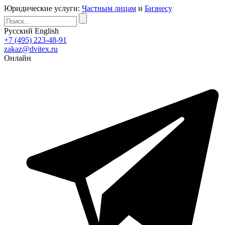
Юридические услуги:
Частным лицам
и
Бизнесу
Русский
English
+7 (495) 223-48-91
zakaz@dvitex.ru
Онлайн