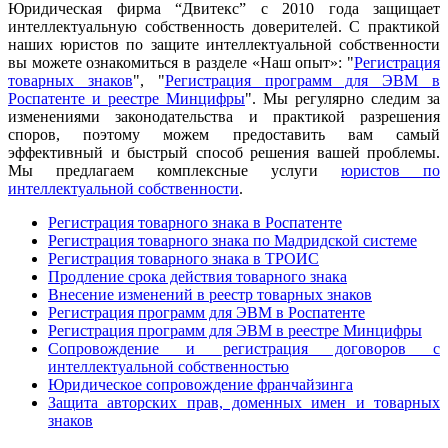
Юридическая фирма “Двитекс” с 2010 года защищает
интеллектуальную собственность доверителей. С практикой
наших юристов по защите интеллектуальной собственности
вы можете ознакомиться в разделе «Наш опыт»: "
Регистрация
товарных знаков
", "
Регистрация программ для ЭВМ в
Роспатенте и реестре Минцифры
". Мы регулярно следим за
изменениями законодательства и практикой разрешения
споров, поэтому можем предоставить вам самый
эффективный и быстрый способ решения вашей проблемы.
Мы предлагаем комплексные услуги
юристов по
интеллектуальной собственности
.
Регистрация товарного знака в Роспатенте
Регистрация товарного знака по Мадридской системе
Регистрация товарного знака в ТРОИС
Продление срока действия товарного знака
Внесение изменений в реестр товарных знаков
Регистрация программ для ЭВМ в Роспатенте
Регистрация программ для ЭВМ в реестре Минцифры
Сопровождение и регистрация договоров с
интеллектуальной собственностью
Юридическое сопровождение франчайзинга
Защита авторских прав, доменных имен и товарных
знаков