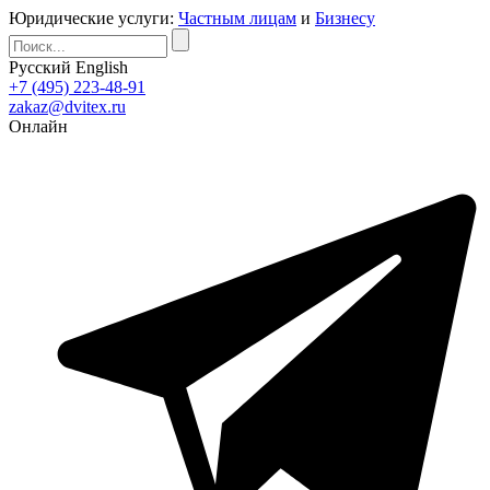
Юридические услуги:
Частным лицам
и
Бизнесу
Русский
English
+7 (495) 223-48-91
zakaz@dvitex.ru
Онлайн