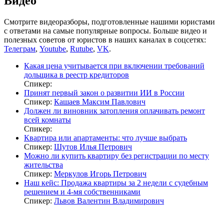
Видео
Смотрите видеоразборы, подготовленные нашими юристами
с ответами на самые популярные вопросы. Больше видео и
полезных советов от юристов в наших каналах в соцсетях:
Телеграм
,
Youtube
,
Rutube
,
VK
.
Какая цена учитывается при включении требований
дольщика в реестр кредиторов
Спикер:
Принят первый закон о развитии ИИ в России
Спикер:
Кашаев Максим Павлович
Должен ли виновник затопления оплачивать ремонт
всей комнаты
Спикер:
Квартира или апартаменты: что лучше выбрать
Спикер:
Шутов Илья Петрович
Можно ли купить квартиру без регистрации по месту
жительства
Спикер:
Меркулов Игорь Петрович
Наш кейс: Продажа квартиры за 2 недели с судебным
решением и 4-мя собственниками
Спикер:
Львов Валентин Владимирович