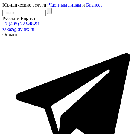
Юридические услуги:
Частным лицам
и
Бизнесу
Русский
English
+7 (495) 223-48-91
zakaz@dvitex.ru
Онлайн