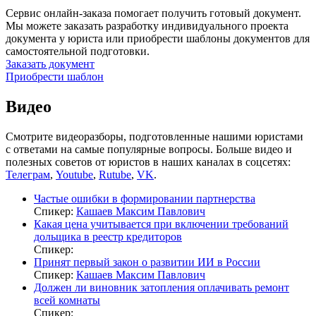
Сервис онлайн-заказа помогает получить готовый документ.
Мы можете заказать разработку индивидуального проекта
документа у юриста или приобрести шаблоны документов для
самостоятельной подготовки.
Заказать документ
Приобрести шаблон
Видео
Смотрите видеоразборы, подготовленные нашими юристами
с ответами на самые популярные вопросы. Больше видео и
полезных советов от юристов в наших каналах в соцсетях:
Телеграм
,
Youtube
,
Rutube
,
VK
.
Частые ошибки в формировании партнерства
Спикер:
Кашаев Максим Павлович
Какая цена учитывается при включении требований
дольщика в реестр кредиторов
Спикер:
Принят первый закон о развитии ИИ в России
Спикер:
Кашаев Максим Павлович
Должен ли виновник затопления оплачивать ремонт
всей комнаты
Спикер: