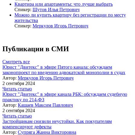
Квартира или апартаменты: что лучше выбрать
Спикер:
Шутов Илья Петрович
Можно ли купить квартиру без регистрации по месту
жительства
Спикер:
Меркулов Игорь Петрович
Публикации в СМИ
Смотреть все
Юрист "Двитекс" в эфире Пятого канала: обсуждаем
законопроект по введению адвокатской монополии в судах
Автор:
Меркулов Игорь Петрович
2 сентября 2024
Читать статью
Юрист "Двитекс" в эфире канала РБК: обсуждаем судебную
практику по 214-ФЗ
Автор:
Кашаев Максим Павлович
2 сентября 2024
Читать статью
Застройщикам снизили неустойки. Как покупателям
компенсируют дефекты
Автор:
Супряга Жанна Викторовна