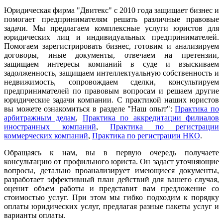
Юридическая фирма "Двитекс" с 2010 года защищает бизнес и
помогает предпринимателям решать различные правовые
задачи. Мы предлагаем комплексные услуги юристов для
юридических лиц и индивидуальных предпринимателей.
Помогаем зарегистрировать бизнес, готовим и анализируем
договоры, иные документы, отвечаем на претензии,
защищаем интересы компаний в суде и взыскиваем
задолженность, защищаем интеллектуальную собственность и
недвижимость, сопровождаем сделки, консультируем
предпринимателей по правовым вопросам и решаем другие
юридические задачи компании. С практикой наших юристов
вы можете ознакомиться в разделе "Наш опыт":
Практика по
арбитражным делам
,
Практика по аккредитации филиалов
иностранных компаний
,
Практика по регистрации
коммерческих компаний
,
Практика по регистрации НКО
.
Обращаясь к нам, вы в первую очередь получаете
консультацию от профильного юриста. Он задаст уточняющие
вопросы, детально проанализирует имеющиеся документы,
разработает эффективный план действий для вашего случая,
оценит объем работы и представит вам предложение со
стоимостью услуг. При этом мы гибко подходим к порядку
оплаты юридических услуг, предлагая разные пакеты услуг и
варианты оплаты.