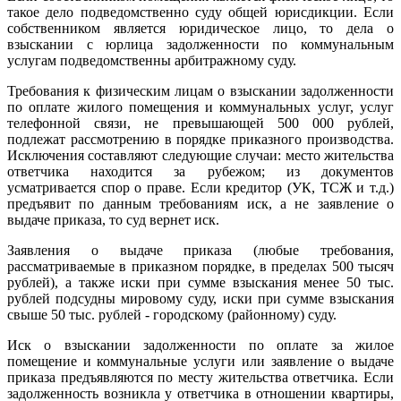
такое дело подведомственно суду общей юрисдикции. Если
собственником является юридическое лицо, то дела о
взыскании с юрлица задолженности по коммунальным
услугам подведомственны арбитражному суду.
Требования к физическим лицам о взыскании задолженности
по оплате жилого помещения и коммунальных услуг, услуг
телефонной связи, не превышающей 500 000 рублей,
подлежат рассмотрению в порядке приказного производства.
Исключения составляют следующие случаи: место жительства
ответчика находится за рубежом; из документов
усматривается спор о праве. Если кредитор (УК, ТСЖ и т.д.)
предъявит по данным требованиям иск, а не заявление о
выдаче приказа, то суд вернет иск.
Заявления о выдаче приказа (любые требования,
рассматриваемые в приказном порядке, в пределах 500 тысяч
рублей), а также иски при сумме взыскания менее 50 тыс.
рублей подсудны мировому суду, иски при сумме взыскания
свыше 50 тыс. рублей - городскому (районному) суду.
Иск о взыскании задолженности по оплате за жилое
помещение и коммунальные услуги или заявление о выдаче
приказа предъявляются по месту жительства ответчика. Если
задолженность возникла у ответчика в отношении квартиры,