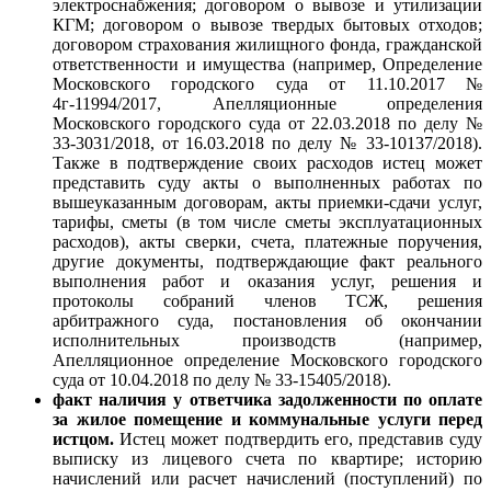
электроснабжения; договором о вывозе и утилизации
КГМ; договором о вывозе твердых бытовых отходов;
договором страхования жилищного фонда, гражданской
ответственности и имущества (например, Определение
Московского городского суда от 11.10.2017 №
4г-11994/2017, Апелляционные определения
Московского городского суда от 22.03.2018 по делу №
33-3031/2018, от 16.03.2018 по делу № 33-10137/2018).
Также в подтверждение своих расходов истец может
представить суду акты о выполненных работах по
вышеуказанным договорам, акты приемки-сдачи услуг,
тарифы, сметы (в том числе сметы эксплуатационных
расходов), акты сверки, счета, платежные поручения,
другие документы, подтверждающие факт реального
выполнения работ и оказания услуг, решения и
протоколы собраний членов ТСЖ, решения
арбитражного суда, постановления об окончании
исполнительных производств (например,
Апелляционное определение Московского городского
суда от 10.04.2018 по делу № 33-15405/2018).
факт наличия у ответчика задолженности по оплате
за жилое помещение и коммунальные услуги перед
истцом.
Истец может подтвердить его, представив суду
выписку из лицевого счета по квартире; историю
начислений или расчет начислений (поступлений) по