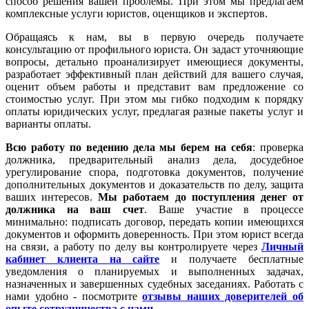
способ решения вашей проблемы. При этом мы предлагаем
комплексные услуги юристов, оценщиков и экспертов.
Обращаясь к нам, вы в первую очередь получаете
консультацию от профильного юриста. Он задаст уточняющие
вопросы, детально проанализирует имеющиеся документы,
разработает эффективный план действий для вашего случая,
оценит объем работы и представит вам предложение со
стоимостью услуг. При этом мы гибко подходим к порядку
оплаты юридических услуг, предлагая разные пакеты услуг и
варианты оплаты.
Всю работу по ведению дела мы берем на себя
: проверка
должника, предварительный анализ дела, досудебное
урегулирование спора, подготовка документов, получение
дополнительных документов и доказательств по делу, защита
ваших интересов.
Мы работаем
до поступления денег от
должника на ваш счет
. Ваше участие в процессе
минимально: подписать договор, передать копии имеющихся
документов и оформить доверенность. При этом юрист всегда
на связи, а работу по делу вы контролируете через
Личный
кабинет клиента на сайте
и получаете бесплатные
уведомления о планируемых и выполненных задачах,
назначенных и завершенных судебных заседаниях. Работать с
нами удобно - посмотрите
отзывы наших доверителей об
опыте сотрудничества с нами
.