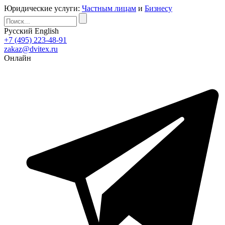
Юридические услуги:
Частным лицам
и
Бизнесу
Русский
English
+7 (495) 223-48-91
zakaz@dvitex.ru
Онлайн