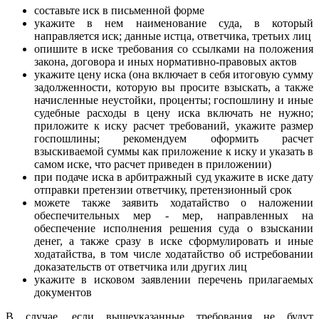
составьте иск в письменной форме
укажите в нем наименование суда, в который
направляется иск; данные истца, ответчика, третьих лиц
опишите в иске требования со ссылками на положения
закона, договора и иных нормативно-правовых актов
укажите цену иска (она включает в себя итоговую сумму
задолженности, которую вы просите взыскать, а также
начисленные неустойки, проценты; госпошлину и иные
судебные расходы в цену иска включать не нужно;
приложите к иску расчет требований, укажите размер
госпошлины; рекомендуем оформить расчет
взыскиваемой суммы как приложение к иску и указать в
самом иске, что расчет приведен в приложении)
при подаче иска в арбитражный суд укажите в иске дату
отправки претензии ответчику, претензионный срок
можете также заявить ходатайство о наложении
обеспечительных мер - мер, направленных на
обеспечение исполнения решения суда о взыскании
денег, а также сразу в иске сформулировать и иные
ходатайства, в том числе ходатайство об истребовании
доказательств от ответчика или других лиц
укажите в исковом заявлении перечень прилагаемых
документов
В случае, если вышеуказанные требования не будут