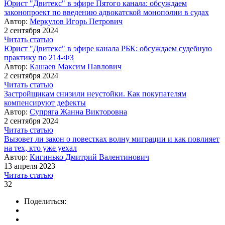
Юрист "Двитекс" в эфире Пятого канала: обсуждаем
законопроект по введению адвокатской монополии в судах
Автор:
Меркулов Игорь Петрович
2 сентября 2024
Читать статью
Юрист "Двитекс" в эфире канала РБК: обсуждаем судебную
практику по 214-ФЗ
Автор:
Кашаев Максим Павлович
2 сентября 2024
Читать статью
Застройщикам снизили неустойки. Как покупателям
компенсируют дефекты
Автор:
Супряга Жанна Викторовна
2 сентября 2024
Читать статью
Вызовет ли закон о повестках волну миграции и как повлияет
на тех, кто уже уехал
Автор:
Кигинько Дмитрий Валентинович
13 апреля 2023
Читать статью
32
Поделиться: