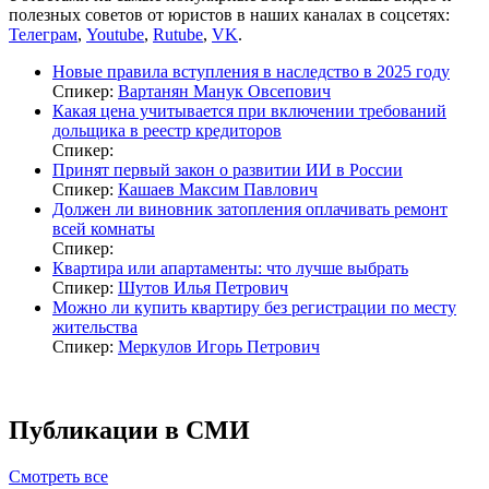
полезных советов от юристов в наших каналах в соцсетях:
Телеграм
,
Youtube
,
Rutube
,
VK
.
Новые правила вступления в наследство в 2025 году
Спикер:
Вартанян Манук Овсепович
Какая цена учитывается при включении требований
дольщика в реестр кредиторов
Спикер:
Принят первый закон о развитии ИИ в России
Спикер:
Кашаев Максим Павлович
Должен ли виновник затопления оплачивать ремонт
всей комнаты
Спикер:
Квартира или апартаменты: что лучше выбрать
Спикер:
Шутов Илья Петрович
Можно ли купить квартиру без регистрации по месту
жительства
Спикер:
Меркулов Игорь Петрович
Публикации в СМИ
Смотреть все