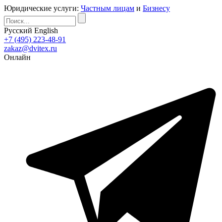
Юридические услуги:
Частным лицам
и
Бизнесу
Русский
English
+7 (495) 223-48-91
zakaz@dvitex.ru
Онлайн