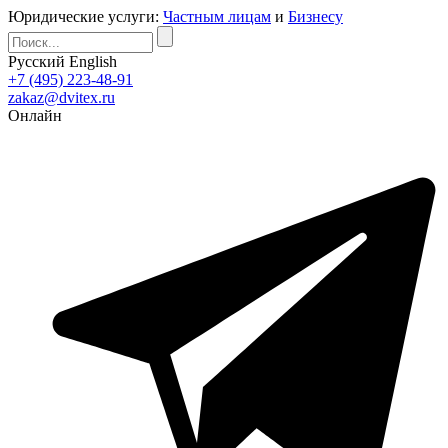
Юридические услуги:
Частным лицам
и
Бизнесу
Русский
English
+7 (495) 223-48-91
zakaz@dvitex.ru
Онлайн