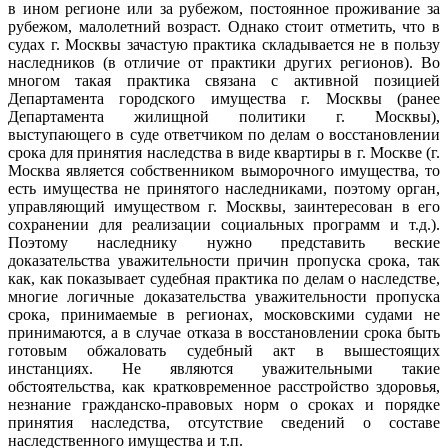
в ином регионе или за рубежом, постоянное проживание за
рубежом, малолетний возраст. Однако стоит отметить, что в
судах г. Москвы зачастую практика складывается не в пользу
наследников (в отличие от практики других регионов). Во
многом такая практика связана с активной позицией
Департамента городского имущества г. Москвы (ранее
Департамента жилищной политики г. Москвы),
выступающего в суде ответчиком по делам о восстановлении
срока для принятия наследства в виде квартиры в г. Москве (г.
Москва является собственником выморочного имущества, то
есть имущества не принятого наследниками, поэтому орган,
управляющий имуществом г. Москвы, заинтересован в его
сохранении для реализации социальных программ и т.д.).
Поэтому наследнику нужно представить веские
доказательства уважительности причин пропуска срока, так
как, как показывает судебная практика по делам о наследстве,
многие логичные доказательства уважительности пропуска
срока, принимаемые в регионах, московскими судами не
принимаются, а в случае отказа в восстановлении срока быть
готовым обжаловать судебный акт в вышестоящих
инстанциях. Не являются уважительными такие
обстоятельства, как кратковременное расстройство здоровья,
незнание гражданско-правовых норм о сроках и порядке
принятия наследства, отсутствие сведений о составе
наследственного имущества и т.п.