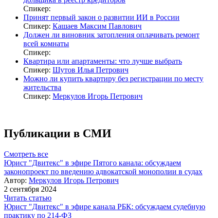
Спикер:
Принят первый закон о развитии ИИ в России
Спикер:
Кашаев Максим Павлович
Должен ли виновник затопления оплачивать ремонт
всей комнаты
Спикер:
Квартира или апартаменты: что лучше выбрать
Спикер:
Шутов Илья Петрович
Можно ли купить квартиру без регистрации по месту
жительства
Спикер:
Меркулов Игорь Петрович
Публикации в СМИ
Смотреть все
Юрист "Двитекс" в эфире Пятого канала: обсуждаем
законопроект по введению адвокатской монополии в судах
Автор:
Меркулов Игорь Петрович
2 сентября 2024
Читать статью
Юрист "Двитекс" в эфире канала РБК: обсуждаем судебную
практику по 214-ФЗ