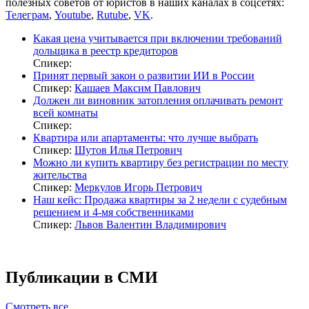
полезных советов от юристов в наших каналах в соцсетях:
Телеграм
,
Youtube
,
Rutube
,
VK
.
Какая цена учитывается при включении требований
дольщика в реестр кредиторов
Спикер:
Принят первый закон о развитии ИИ в России
Спикер:
Кашаев Максим Павлович
Должен ли виновник затопления оплачивать ремонт
всей комнаты
Спикер:
Квартира или апартаменты: что лучше выбрать
Спикер:
Шутов Илья Петрович
Можно ли купить квартиру без регистрации по месту
жительства
Спикер:
Меркулов Игорь Петрович
Наш кейс: Продажа квартиры за 2 недели с судебным
решением и 4-мя собственниками
Спикер:
Львов Валентин Владимирович
Публикации в СМИ
Смотреть все