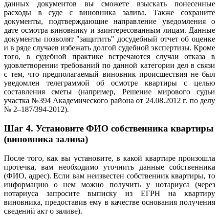
данных документов вы сможете взыскать понесенные
расходы в суде с виновника залива. Также сохраните
документы, подтверждающие направление уведомления о
дате осмотра виновнику и заинтересованным лицам. Данные
документы позволят "защитить" досудебный отчет об оценке
и в ряде случаев избежать долгой судебной экспертизы. Кроме
того, в судебной практике встречаются случаи отказа в
удовлетворении требований по данной категории дел в связи
с тем, что предполагаемый виновник происшествия не был
уведомлен телеграммой об осмотре квартиры с целью
составления сметы (например, Решение мирового судьи
участка №394 Академического района от 24.08.2012 г. по делу
№ 2–187/394-2012).
Шаг 4. Установите ФИО собственника квартиры
(виновника залива)
После того, как вы установите, в какой квартире произошла
протечка, вам необходимо уточнить данные собственника
(ФИО, адрес). Если вам неизвестен собственник квартиры, то
информацию о нем можно получить у нотариуса (через
нотариуса запросите выписку из ЕГРН на квартиру
виновника, предоставив ему в качестве основания получения
сведений акт о заливе).