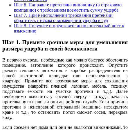
Шаг 6. Направьте претензию виновнику (в страховую
компанию) с требованием возместить сумму ущерба
Шаг 7. При неисполнении требования претензии
обратитесь с иском о возмещении ущерба в суд
Шаг 8. Получите и предъявите исполнительный лист к
взысканию
Шаг 1.
Примите срочные меры для уменьшения
размера ущерба и своей безопасности
В первую очередь, необходимо как можно быстрее обесточить
помещение, затопление которого происходит. Опустите
рычаги тепловых автоматов в коробке распределителя на
вашей лестничной площадке или непосредственно в
квартире. Примите все возможные меры для сохранения
имущества (накройте пленкой ламинат, мебель, технику,
подставьте емкости на участке протечки и т.д.). Далее
необходимо выяснить у соседей сверху – откуда началась
протечка, вызывали ли они аварийную службу. Если причина
протечки в неисправной стиральной машинке, незакрытом
кране и т.д., то остановить потоп сможет сосед, перекрыв
воду.
Если соседей нет дома или они не являются виновниками, то