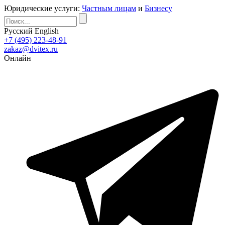
Юридические услуги:
Частным лицам
и
Бизнесу
Русский
English
+7 (495) 223-48-91
zakaz@dvitex.ru
Онлайн