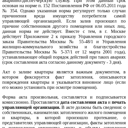
аварийно-диспетчерскую службу. При этом данный срок
основан на норме п. 152 Постановления РФ от 06.05.2011 года
№ 354. Однако указанная норма регулирует только случаи
причинения вреда имуществу потребителя самой
управляющей организацией. Если залив произошел по
причине собственников другого помещения или иных лиц,
данная норма не действует. Вместе с тем, в г. Москве
действует Приложение 2 к приказу Управления городского
заказа Правительства Москвы № 55-48/1 и Управления
жилищно-коммунального хозяйства и благоустройства
Правительства Москвы № 5-37/1 от 12 марта 2001 года),
устанавливающее общий порядок действий при таких авариях
(срок составления акта согласно данному документу - 3 дня).
Акт о заливе квартиры является важным документом, в
котором фиксируется факт затопления, описываются
повреждения квартиры и указывается виновное лицо (если
его можно установить при осмотре помещения).
Форма акта произвольная, составляется и подписывается
комиссионно. Проставляется
дата составления акта
и
печать
управляющей организации.
В акте должны быть сведения: о
собственниках, нанимателях затопленного жилого помещения
и квартиры, в которой произошло протекание, о
представителях управляющей организации, факты затопления
и повреждения имущества, места и объемы затопления