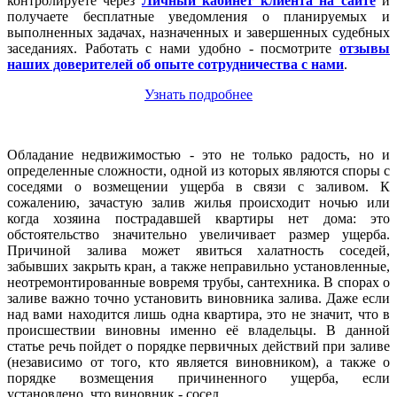
контролируете через
Личный кабинет клиента на сайте
и
получаете бесплатные уведомления о планируемых и
выполненных задачах, назначенных и завершенных судебных
заседаниях. Работать с нами удобно - посмотрите
отзывы
наших доверителей об опыте сотрудничества с нами
.
Узнать подробнее
Обладание недвижимостью - это не только радость, но и
определенные сложности, одной из которых являются споры с
соседями о возмещении ущерба в связи с заливом.
К
сожалению, зачастую залив жилья происходит ночью или
когда хозяина пострадавшей квартиры нет дома: это
обстоятельство значительно увеличивает размер ущерба.
Причиной залива может явиться халатность соседей,
забывших закрыть кран, а также неправильно установленные,
неотремонтированные вовремя трубы, сантехника. В спорах о
заливе важно точно установить виновника залива. Даже если
над вами находится лишь одна квартира, это не значит, что в
происшествии виновны именно её владельцы. В данной
статье речь пойдет о порядке первичных действий при заливе
(независимо от того, кто является виновником), а также о
порядке возмещения причиненного ущерба, если
установлено, что виновник - сосед.