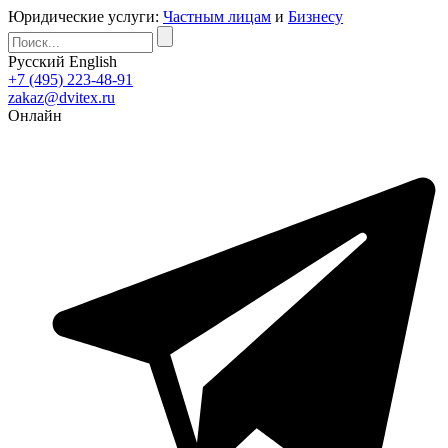
Юридические услуги:
Частным лицам
и
Бизнесу
Русский
English
+7 (495) 223-48-91
zakaz@dvitex.ru
Онлайн