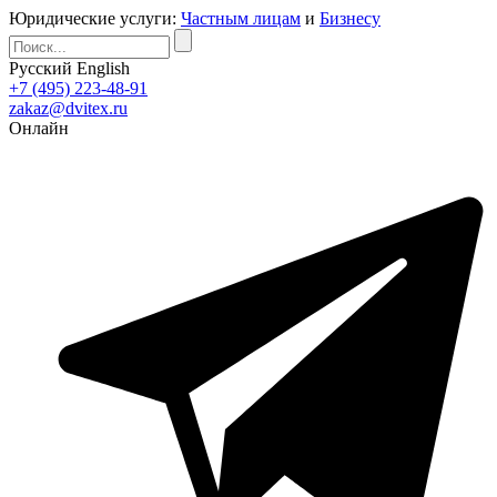
Юридические услуги:
Частным лицам
и
Бизнесу
Русский
English
+7 (495) 223-48-91
zakaz@dvitex.ru
Онлайн