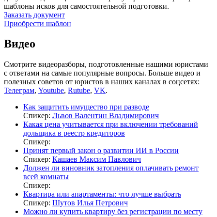
шаблоны исков для самостоятельной подготовки.
Заказать документ
Приобрести шаблон
Видео
Смотрите видеоразборы, подготовленные нашими юристами
с ответами на самые популярные вопросы. Больше видео и
полезных советов от юристов в наших каналах в соцсетях:
Телеграм
,
Youtube
,
Rutube
,
VK
.
Как защитить имущество при разводе
Спикер:
Львов Валентин Владимирович
Какая цена учитывается при включении требований
дольщика в реестр кредиторов
Спикер:
Принят первый закон о развитии ИИ в России
Спикер:
Кашаев Максим Павлович
Должен ли виновник затопления оплачивать ремонт
всей комнаты
Спикер:
Квартира или апартаменты: что лучше выбрать
Спикер:
Шутов Илья Петрович
Можно ли купить квартиру без регистрации по месту