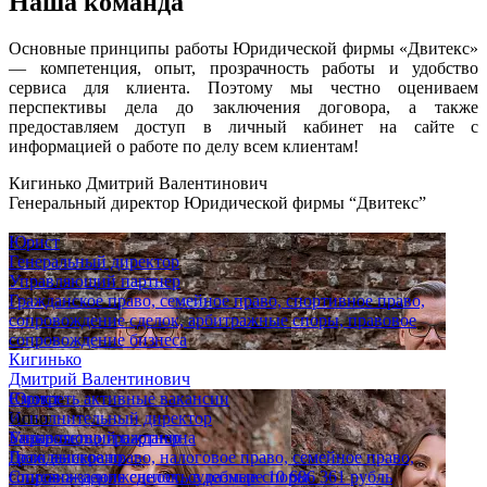
Наша команда
Основные принципы работы Юридической фирмы «Двитекс»
— компетенция, опыт, прозрачность работы и удобство
сервиса для клиента. Поэтому мы честно оцениваем
перспективы дела до заключения договора, а также
предоставляем доступ в личный кабинет на сайте с
информацией о работе по делу всем клиентам!
Кигинько Дмитрий Валентинович
Генеральный директор Юридической фирмы “Двитекс”
Юрист
Генеральный директор
Управляющий партнер
Гражданское право, семейное право, спортивное право,
сопровождение сделок, арбитражные споры, правовое
сопровождение бизнеса
Кигинько
Дмитрий Валентинович
Юрист
Смотреть активные вакансии
Исполнительный директор
Опыт
Управляющий партнер
Банкротство гражданина
Гражданское право, налоговое право, семейное право,
Дело выиграно
сопровождение сделок, судебные споры
Списана задолженность в размере 10 686 361 рубль