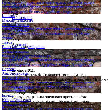
Яндекс
Гражданское право, жилищное право, семейное право,
235 отзывов
сопровождение сделок, регистрация и правовое
5.0
сопровождение бизнеса, судебные споры
Yell
Кашаев
212 отзывов
Максим Павлович
4.9
Старший юрист
Google
Гражданское право, семейное право, жилищное право,
52 отзыва
сопровождение сделок с недвижимостью, судебные
4.6
споры
2Gis
Львов
3 отзыва
Валентин Владимирович
5.0
Старший юрист
Zoon
Кандидат юридических наук
9 отзывов
Гражданское право, семейное право, жилищное право,
5.0
сопровождение сделок, судебные споры, банкротство
Саргсян
22 марта 2021
Айк Арсенович
Хочу выразить благодарность всей команде
Старший юрист
юридической компании и в частности Кашаеву Максиму
Гражданское право, семейное право, жилищное право,
Павловичу, на начальном этап...
сопровождение сделок, судебные споры, банкротство
Читать далее....
Отзыв оставлен через ЛК
застройщиков
17 февраля 2021
Бычков
Я результат работы оцениваю просто: любая
Игорь Сергеевич
следующая юридическая помощь будет через
Старший юрист
обращение в Дви...
Гражданское право, интеллектуальная собственность,