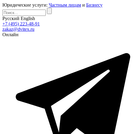
Юридические услуги:
Частным лицам
и
Бизнесу
Русский
English
+7 (495) 223-48-91
zakaz@dvitex.ru
Онлайн