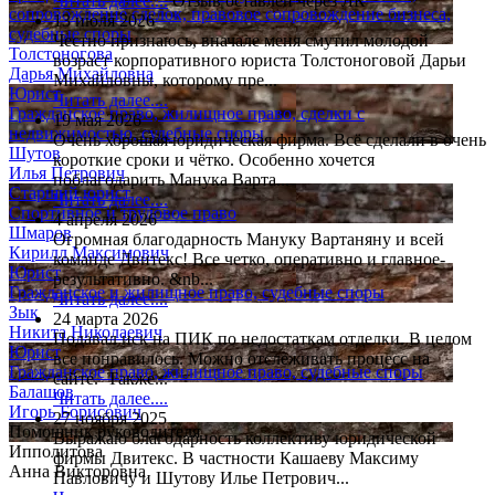
Читать далее....
Отзыв оставлен через ЛК
сопровождение сделок, правовое сопровождение бизнеса,
13 июля 2026
судебные споры
Честно признаюсь, вначале меня смутил молодой
Толстоногова
возраст корпоративного юриста Толстоноговой Дарьи
Дарья Михайловна
Михайловны, которому пре...
Юрист
Читать далее....
Гражданское право, жилищное право, сделки с
19 мая 2026
недвижимостью, судебные споры
Очень хорошая юридическая фирма. Всё сделали в очень
Шутов
короткие сроки и чётко. Особенно хочется
Илья Петрович
поблагодарить Манука Варта...
Старший юрист
Читать далее....
Спортивное и трудовое право
4 апреля 2026
Шмаров
Огромная благодарность Мануку Вартаняну и всей
Кирилл Максимович
команде Двитекс! Все четко, оперативно и главное-
Юрист
результативно. &nb...
Гражданское и жилищное право, судебные споры
Читать далее....
Зык
24 марта 2026
Никита Николаевич
Подавал иск на ПИК по недостаткам отделки. В целом
Юрист
все понравилось. Можно отслеживать процесс на
Гражданское право, жилищное право, судебные споры
сайте. Также...
Балашов
Читать далее....
Игорь Борисович
27 ноября 2025
Помощник руководителя
Выражаю благодарность коллективу юридической
Ипполитова
фирмы Двитекс. В частности Кашаеву Максиму
Анна Викторовна
Павловичу и Шутову Илье Петрович...