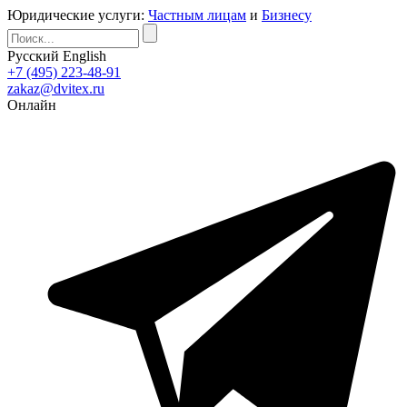
Юридические услуги:
Частным лицам
и
Бизнесу
Русский
English
+7 (495) 223-48-91
zakaz@dvitex.ru
Онлайн