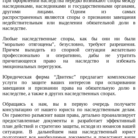
При оформлении наследства нередко возникают споры между
наследниками, наследниками и государственными органами,
другими лицами. Одним из самых
распространенных являются споры о признании завещания
недействительным или выделении обязательной доли в
наследстве.
Любые наследственные споры, как бы они ни были
"морально отягощены", безусловно, требуют разрешения.
Причем выходить из спорной ситуации желательно
профессионально и оперативно, дабы не утратить
причитающееся право на наследство и избежать
эмоциональных перегрузок.
Юридическая фирма “Двитекс” предлагает комплексные
услуги по защите ваших интересов при оспаривании
завещания и признании права на обязательную долю в
наследстве, а также в других наследственных спорах.
Обращаясь к нам, вы в первую очередь получаете
консультацию от нашего юриста по наследственным делам.
Он грамотно разъяснит ваши права, детально проанализирует
предоставленные документы и разработает эффективный
план действий и стратегию защиты,
исходя из нюансов вашей
ситуации. В дальнейшем наш наследственный юрист
подготовит все необходимые документы и представит ваши