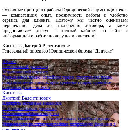
Основные принципы работы Юридической фирмы «Двитекс»
— компетенция, опыт, прозрачность работы и удобство
сервиса для клиента. Поэтому мы честно оцениваем
перспективы дела до заключения договора, а также
предоставляем доступ в личный кабинет на сайте с
информацией о работе по делу всем клиентам!
Кигинько Дмитрий Валентинович
Генеральный директор Юридической фирмы “Двитекс”
Юрист
Генеральный директор
Управляющий партнер
Гражданское право, семейное право, спортивное право,
сопровождение сделок, арбитражные споры, правовое
сопровождение бизнеса
Кигинько
Дмитрий Валентинович
Юрист
Смотреть активные вакансии
Исполнительный директор
Опыт
Управляющий партнер
Установление факта родства
Гражданское право, налоговое право, семейное право,
Дело выиграно
сопровождение сделок, судебные споры
Установлено родство при разных написаниях фамилии в
Супряга
документах