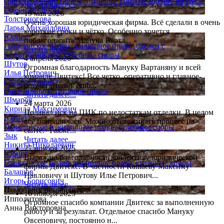
сопровождение сделок, правовое сопровождение бизнеса,
Читать далее....
судебные споры
19 мая 2026
Толстоногова
Очень хорошая юридическая фирма. Всё сделали в очень
Дарья Михайловна
короткие сроки и чётко. Особенно хочется
Юрист
поблагодарить Манука Варта...
Гражданское право, жилищное право, сделки с
Читать далее....
недвижимостью, судебные споры
4 апреля 2026
Шутов
Огромная благодарность Мануку Вартаняну и всей
Илья Петрович
команде Двитекс! Все четко, оперативно и главное-
Старший юрист
результативно. &nb...
Спортивное и трудовое право
Читать далее....
Шмаров
24 марта 2026
Кирилл Максимович
Подавал иск на ПИК по недостаткам отделки. В целом
Юрист
все понравилось. Можно отслеживать процесс на
Гражданское и жилищное право, судебные споры
сайте. Также...
Зык
Читать далее....
Никита Николаевич
27 ноября 2025
Юрист
Выражаю благодарность коллективу юридической
Гражданское право, жилищное право, судебные споры
фирмы Двитекс. В частности Кашаеву Максиму
Балашов
Павловичу и Шутову Илье Петрович...
Игорь Борисович
Читать далее....
Помощник руководителя
16 ноября 2025
Ипполитова
Огромное спасибо компании Двитекс за выполненную
Анна Викторовна
работу и за результат. Отдельное спасибо Мануку
Овсеповичу, постоянно н...